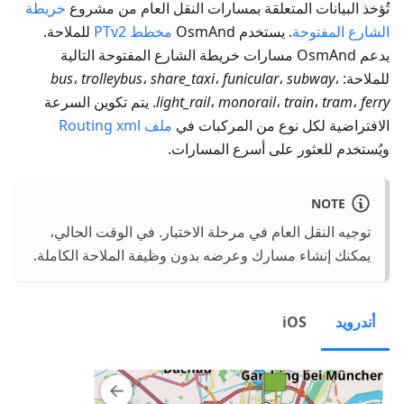
تُؤخذ البيانات المتعلقة بمسارات النقل العام من مشروع
خريطة
الشارع المفتوحة
. يستخدم OsmAnd
مخطط PTv2
للملاحة.
يدعم OsmAnd مسارات خريطة الشارع المفتوحة التالية
للملاحة:
،
subway
،
funicular
،
share_taxi
،
trolleybus
،
bus
ferry
،
tram
،
train
،
monorail
،
light_rail
. يتم تكوين السرعة
الافتراضية لكل نوع من المركبات في
ملف Routing xml
ويُستخدم للعثور على أسرع المسارات.
NOTE
توجيه النقل العام في مرحلة الاختبار. في الوقت الحالي،
يمكنك إنشاء مسارك وعرضه بدون وظيفة الملاحة الكاملة.
أندرويد
iOS