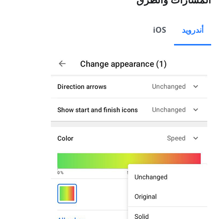
أندرويد
iOS