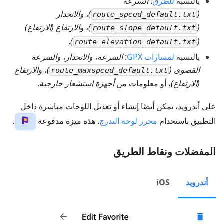
بالنسبة
للطرق
:
السرعة
(
)، والانحدار
route_speed_default.txt
(
)
، و
الارتفاع (الارتفاع)
route_slope_default.txt
.
)
(
route_elevation_default.txt
بالنسبة
لمسارات GPX
:
السرعة، والانحدار، والسرعة
القصوى (
)
، و
الارتفاع
route_maxspeed_default.txt
(الارتفاع)
، أو معلومات من
أجهزة استشعار خارجية
.
على أندرويد، يمكن أيضًا إنشاء أو تعديل اللوحات مباشرة داخل
التطبيق باستخدام
محرر لوحة التدرج
. هذه ميزة مدفوعة
.
المفضلات ونقاط الطريق
أندرويد
iOS