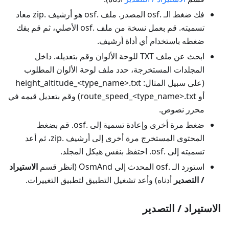
فك ضغط الـ .osf المصدر. ملف .osf هو أرشيف .zip معاد
تسميته. قم بعمل نسخة من ملف .osf الأصلي، ثم قم بفك
ضغطه باستخدام أي أداة أرشيف.
ابحث عن ملف TXT للوحة الألوان وقم بتعديله. داخل
المجلدات المستخرجة، حدد ملف لوحة الألوان المطلوب
(على سبيل المثال: height_altitude_<type_name>.txt
أو route_speed_<type_name>.txt) وقم بتعديل قيمه في
محرر نصوص.
ضغط مرة أخرى وإعادة تسمية إلى .osf. قم بضغط
المحتوى المستخرج مرة أخرى إلى أرشيف .zip، ثم أعد
تسميته إلى .osf. احتفظ بنفس هيكل المجلد.
استورد الـ .osf المحدث إلى OsmAnd (انظر قسم
الاستيراد
/ التصدير
أدناه) وأعد تشغيل التطبيق لتطبيق التغييرات.
الاستيراد / التصدير