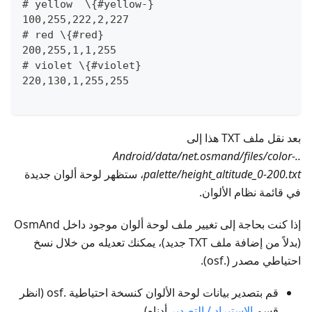
# yellow  \{#yellow-}
100,255,222,2,227
# red \{#red}
200,255,1,1,255
# violet \{#violet}
220,130,1,255,255
بعد نقل ملف TXT هذا إلى
..Android/data/net.osmand/files/color-
palette/height_altitude_0-200.txt
، ستظهر لوحة ألوان جديدة
في قائمة نظام الألوان.
إذا كنت بحاجة إلى تغيير ملف لوحة ألوان موجود داخل OsmAnd
(بدلاً من إضافة ملف TXT جديد)، يمكنك تعديله من خلال نسخ
احتياطي مصدر (.osf).
قم بتصدير بيانات لوحة الألوان كنسخة احتياطية .osf (انظر
قسم
الاستيراد / التصدير
أدناه).