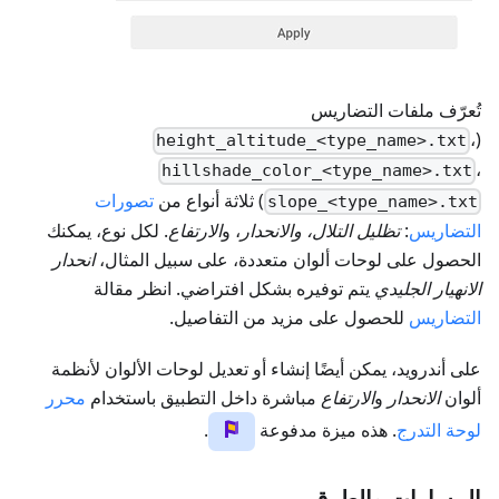
تُعرّف ملفات التضاريس
،
(
height_altitude_<type_name>.txt
،
hillshade_color_<type_name>.txt
) ثلاثة أنواع من
تصورات
slope_<type_name>.txt
التضاريس
:
تظليل التلال، والانحدار
، و
الارتفاع
. لكل نوع، يمكنك
الحصول على لوحات ألوان متعددة، على سبيل المثال،
انحدار
الانهيار الجليدي
يتم توفيره بشكل افتراضي. انظر مقالة
التضاريس
للحصول على مزيد من التفاصيل.
على أندرويد، يمكن أيضًا إنشاء أو تعديل لوحات الألوان لأنظمة
ألوان
الانحدار
و
الارتفاع
مباشرة داخل التطبيق باستخدام
محرر
لوحة التدرج
. هذه ميزة مدفوعة
.
المسارات والطرق