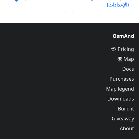
(الإعدادات)
OsmAnd
Pricing 💳
Map 🌍
Docs
Purchases
Map legend
Downloads
Build it
Giveaway
About