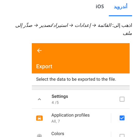
أندرويد
iOS
اذهب إلى:
القائمة → إعدادات → استيراد/تصدير → صدِّر إلى
ملف