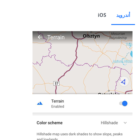
أندرويد
iOS