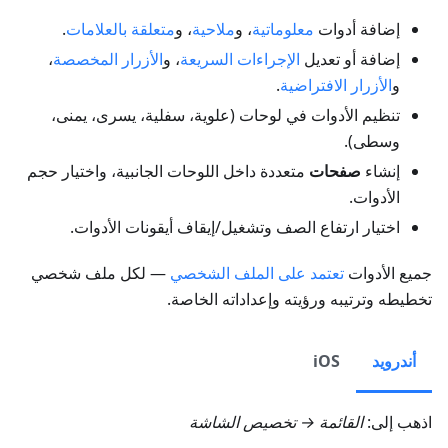
إضافة أدوات
معلوماتية
، و
ملاحية
، و
متعلقة بالعلامات
.
إضافة أو تعديل
الإجراءات السريعة
، و
الأزرار المخصصة
،
و
الأزرار الافتراضية
.
تنظيم الأدوات في لوحات (علوية، سفلية، يسرى، يمنى،
وسطى).
إنشاء
صفحات
متعددة داخل اللوحات الجانبية، واختيار حجم
الأدوات.
اختيار ارتفاع الصف وتشغيل/إيقاف أيقونات الأدوات.
جميع الأدوات
تعتمد على الملف الشخصي
— لكل ملف شخصي
تخطيطه وترتيبه ورؤيته وإعداداته الخاصة.
أندرويد
iOS
اذهب إلى:
القائمة → تخصيص الشاشة