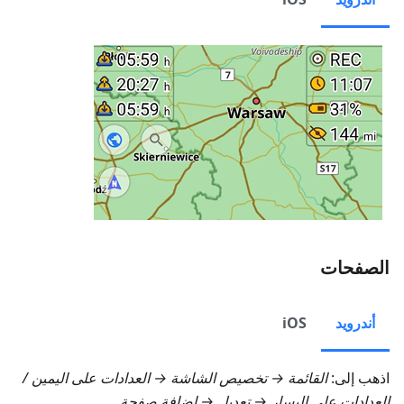
الصفحات
أندرويد
iOS
اذهب إلى:
القائمة → تخصيص الشاشة → العدادات على اليمين
/
العدادات على اليسار
→ تعديل → إضافة صفحة