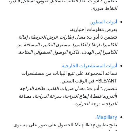
تتضمن ٤ أدوات:
عند الطلب
،
تسجيل صوتي
،
تسجيل فيديو
،
التقاط صورة
.
أدوات المطور
.
يعرض معلومات اختيارية.
تتضمن ٥ أدوات:
معدل إطارات عرض الخريطة
،
إمالة
الكاميرا
،
ارتفاع الكاميرا
،
مستوى التكبير
،
المسافة من
الكاميرا إلى الهدف
،
ذاكرة الوصول العشوائي المتاحة
.
أدوات المستشعرات الخارجية
.
تساعد المجموعة على تتبع البيانات من مستشعرات
BLE/ANT+ في الوقت الفعلي.
تتضمن ٦ أدوات:
معدل ضربات القلب
،
طاقة الدراجة
(
أندرويد فقط
)،
إيقاع الدراجة
،
سرعة الدراجة
،
مسافة
الدراجة
،
درجة الحرارة
.
.
Mapillary
يفتح تطبيق Mapillary للحصول على صور على مستوى