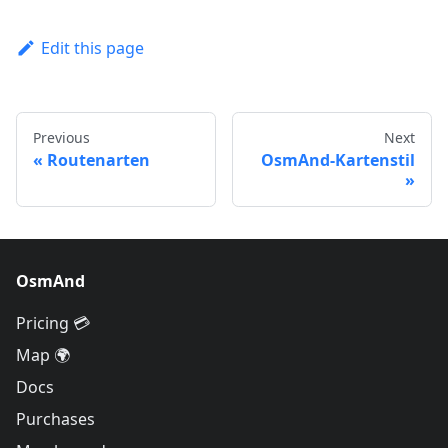
Edit this page
Previous
Next
Routenarten
OsmAnd-Kartenstil
OsmAnd
Pricing 💳
Map 🌍
Docs
Purchases