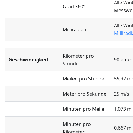
Alle Wi
Grad 360°
Messwert
Alle Win
Milliradiant
Millirad
Kilometer pro
Geschwindigkeit
90 km/h
Stunde
Meilen pro Stunde
55,92 m
Meter pro Sekunde
25 m/s
Minuten pro Meile
1,073 m
Minuten pro
0,667 m
Kilometer