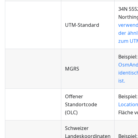
34N 555
Northing
UTM-Standard
verwend
der ähnl
zum UTM
Beispiel
OsmAnd 
MGRS
identis
ist.
Offener
Beispiel
Standortcode
Locatio
(OLC)
Fläche 
Schweizer
Landeskoordinaten
Beispiel