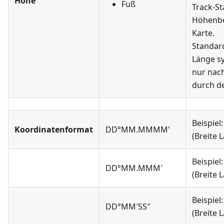
Höhe
Fuß
Track-St
Höhenbe
Karte.
Standar
Länge sy
nur nac
durch d
Beispiel
Koordinatenformat
DD°MM.MMMM'
(Breite 
Beispiel
DD°MM.MMM′
(Breite 
Beispiel
DD°MM′SS″
(Breite 