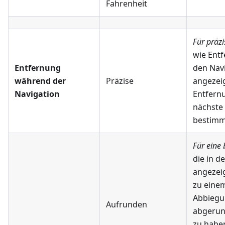
Fahrenheit
Für präz
wie Ent
Entfernung
den Nav
während der
Präzise
angezeig
Navigation
Entfernu
nächste
bestimm
Für eine 
die in d
angezei
zu eine
Abbiegu
Aufrunden
abgerun
zu habe