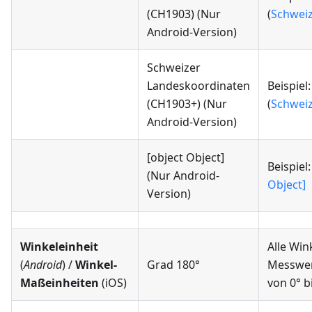
(CH1903)
(Nur
(
Schwei
Android-Version)
Schweizer
Landeskoordinaten
Beispiel
(CH1903+)
(Nur
(
Schwei
Android-Version)
[object Object]
Beispiel
(Nur Android-
Object]
Version)
Winkeleinheit
Alle Wi
(
Android
) /
Winkel-
Grad 180°
Messwer
Maßeinheiten
(iOS)
von 0° b