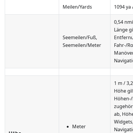
Meilen/Yards
1094 ya 
0,54 nmi
Länge gi
Seemeilen/Fuß
,
Entfernu
Seemeilen/Meter
Fahr-/R
Manöver
Navigati
1 m / 3,2
Höhe gil
Höhen-/
zugehör
ab, Höh
Widgets
Meter
Navigat