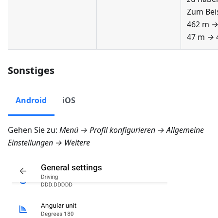
Zum Bei
462 m
47 m
→
Sonstiges
Android
iOS
Gehen Sie zu:
Menü → Profil konfigurieren → Allgemeine
Einstellungen → Weitere