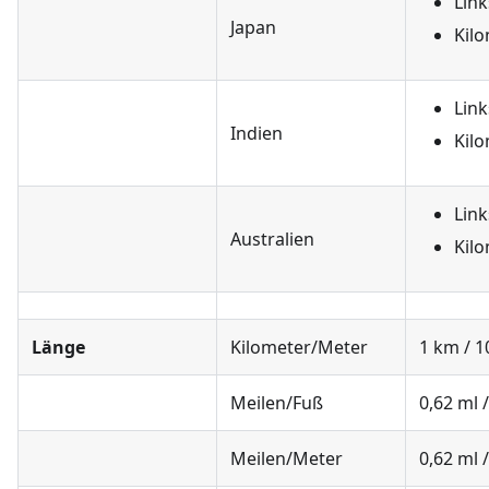
Lin
Japan
Kil
Lin
Indien
Kil
Lin
Australien
Kil
Länge
Kilometer/Meter
1 km / 
Meilen/Fuß
0,62 ml 
Meilen/Meter
0,62 ml 