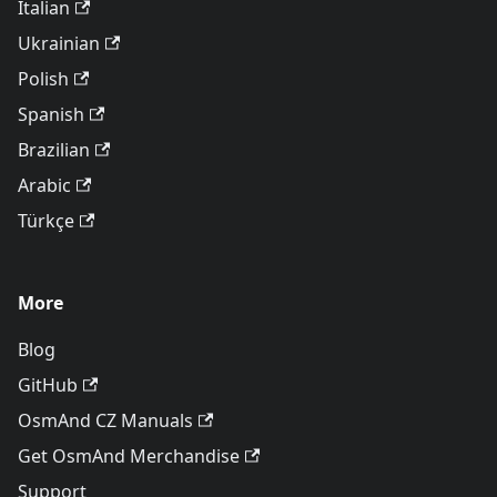
Italian
Ukrainian
Polish
Spanish
Brazilian
Arabic
Türkçe
More
Blog
GitHub
OsmAnd CZ Manuals
Get OsmAnd Merchandise
Support