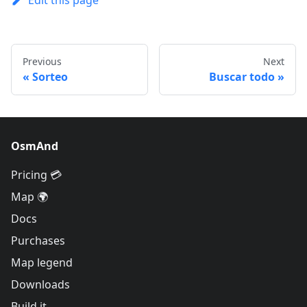
Edit this page
Previous
Next
Sorteo
Buscar todo
OsmAnd
Pricing 💳
Map 🌍
Docs
Purchases
Map legend
Downloads
Build it