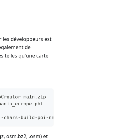
ar les développeurs est
également de
s telles qu'une carte
pCreator-main.zip
bania_europe.pbf
--chars-build-poi-nameindex=3
gz, osm.bz2, .osm) et