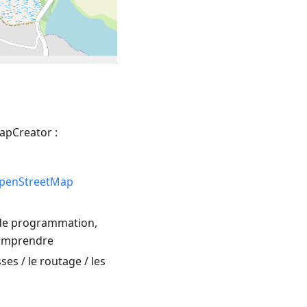
MapCreator :
penStreetMap
e de programmation,
omprendre
es / le routage / les