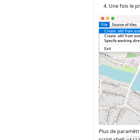
Une fois le p
Plus de paramètre
script shell
util