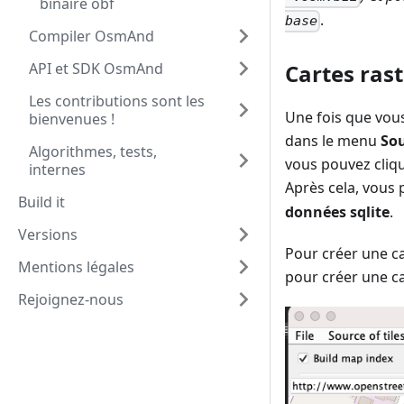
binaire obf
.
base
Compiler OsmAnd
Cartes rast
API et SDK OsmAnd
Les contributions sont les
Une fois que vous
bienvenues !
dans le menu
Sou
Algorithmes, tests,
vous pouvez cliqu
internes
Après cela, vous 
Build it
données sqlite
.
Versions
Pour créer une ca
Mentions légales
pour créer une car
Rejoignez-nous