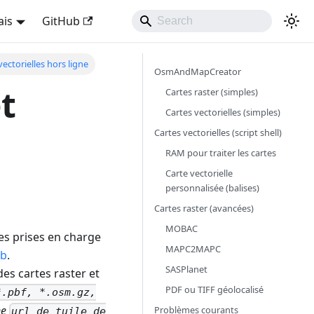
ais
GitHub
vectorielles hors ligne
OsmAndMapCreator
t
Cartes raster (simples)
Cartes vectorielles (simples)
Cartes vectorielles (script shell)
RAM pour traiter les cartes
Carte vectorielle
personnalisée (balises)
Cartes raster (avancées)
MOBAC
es prises en charge
MAPC2MAPC
eb
.
SASPlanet
es cartes raster et
PDF ou TIFF géolocalisé
*.pbf, *.osm.gz,
ne
Problèmes courants
url de tuile de