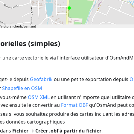
orielles (simples)
 une carte vectorielle via l'interface utilisateur d'OsmAnd
gez-le depuis
Geofabrik
ou une petite exportation depuis
O
r
Shapefile en OSM
 vous-même
OSM XML
en utilisant n'importe quel utilitair
vez ensuite le convertir au
Format OBF
qu'OsmAnd peut c
ses si vous souhaitez produire des cartes incluant les adress
 les données cartographiques
 dans
Fichier
→
Créer .obf à partir du fichier
.