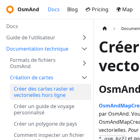
OsmAnd
Docs
Blog
💳 Pricing
🌍 Map
Docs
Document
Guide de l'utilisateur
Créer
Documentation technique
vecto
Formats de fichiers
OsmAnd
Création de cartes
OsmAnd
Créer des cartes raster et
vectorielles hors ligne
OsmAndMapCre
Créer un guide de voyage
personnalisé
par OsmAnd. Vous
OsmAndMapCreator 
Créer un polygone de pays
vectorielles.
Pour 
Comment inspecter un fichier
)
et
po
*.osm.bz2