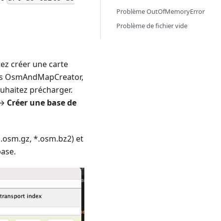
Problème OutOfMemoryError
Problème de fichier vide
tez créer une carte
ans OsmAndMapCreator,
ouhaitez précharger.
→
Créer une base de
*.osm.gz, *.osm.bz2) et
base.