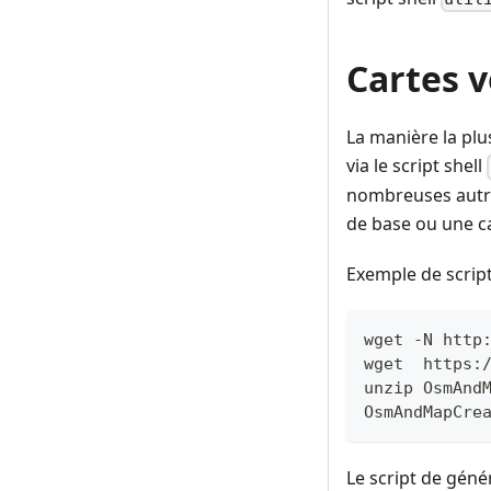
Cartes v
La manière la plu
via le script shell
nombreuses autres
de base ou une ca
Exemple de script
wget -N http
wget  https:
unzip OsmAnd
OsmAndMapCre
Le script de géné