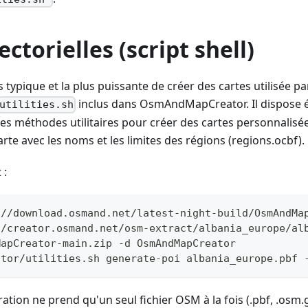
ectorielles (script shell)
s typique et la plus puissante de créer des cartes utilisée p
inclus dans OsmAndMapCreator. Il dispose 
utilities.sh
 méthodes utilitaires pour créer des cartes personnalisée
rte avec les noms et les limites des régions (regions.ocbf).
 :
://download.osmand.net/latest-night-build/OsmAndMa
//creator.osmand.net/osm-extract/albania_europe/al
MapCreator-main.zip -d OsmAndMapCreator
ator/utilities.sh generate-poi albania_europe.pbf 
ration ne prend qu'un seul fichier OSM à la fois (.pbf, .osm.