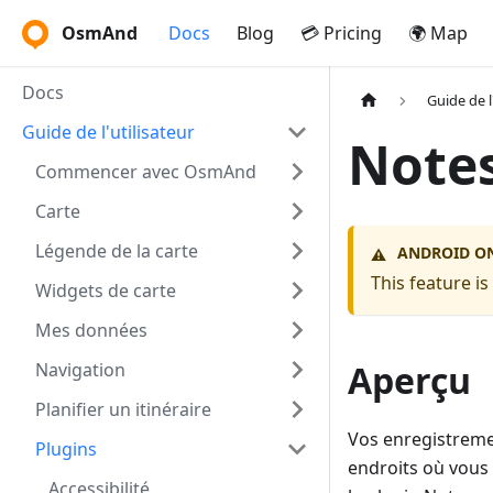
OsmAnd
Docs
Blog
💳 Pricing
🌍 Map
Docs
Guide de l
Guide de l'utilisateur
Notes
Commencer avec OsmAnd
Carte
Légende de la carte
ANDROID O
⚠️
This feature i
Widgets de carte
Mes données
Aperçu
Navigation
Planifier un itinéraire
Vos enregistremen
Plugins
endroits où vous 
Accessibilité