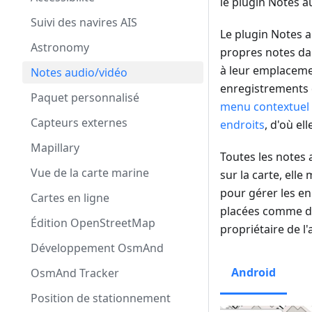
le plugin Notes a
Suivi des navires AIS
Le plugin Notes 
Astronomy
propres notes dan
à leur emplaceme
Notes audio/vidéo
enregistrements q
Paquet personnalisé
menu contextuel 
Capteurs externes
endroits
, d'où el
Mapillary
Toutes les notes 
Vue de la carte marine
sur la carte, ell
pour gérer les en
Cartes en ligne
placées comme des
Édition OpenStreetMap
propriétaire de l'
Développement OsmAnd
Android
OsmAnd Tracker
Position de stationnement