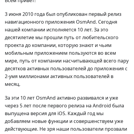
Всем привет!
3 июня 2010 года был опубликован первый релиз
навигационного приложения OsmAnd. Сегодня
нашей компании исполняется 10 лет. За это
десятилетие мы прошли путь от любительского
проекта до компании, которую знают и чьим
мобильным приложением пользуются во всем
мире, путь от компании насчитывающей всего пару
десятков активных пользователей до приложения с
2-умя миллионами активных пользователей в
месяц.
За эти 10 лет OsmAnd активно развивался и уже
через 5 лет после первого релиза на Android была
выпущена версия для iOS. Каждый год мы
добавляем новые функции и совершенствуем уже
действующие. Не зря наши пользователи прозвали