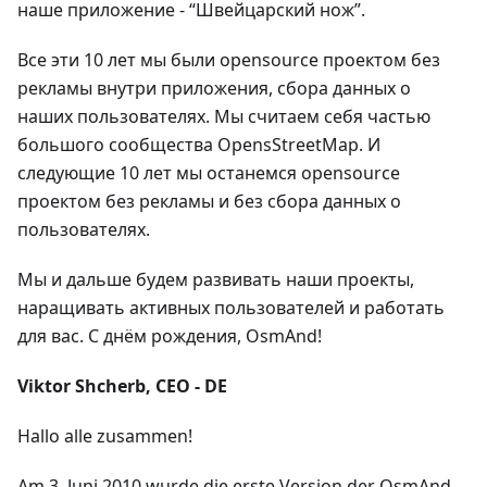
наше приложение - “Швейцарский нож”.
Все эти 10 лет мы были opensource проектом без
рекламы внутри приложения, сбора данных о
наших пользователях. Мы считаем себя частью
большого сообщества OpensStreetMap. И
следующие 10 лет мы останемся opensource
проектом без рекламы и без сбора данных о
пользователях.
Мы и дальше будем развивать наши проекты,
наращивать активных пользователей и работать
для вас. С днём рождения, OsmAnd!
Viktor Shcherb, CEO - DE
Hallo alle zusammen!
Am 3. Juni 2010 wurde die erste Version der OsmAnd-