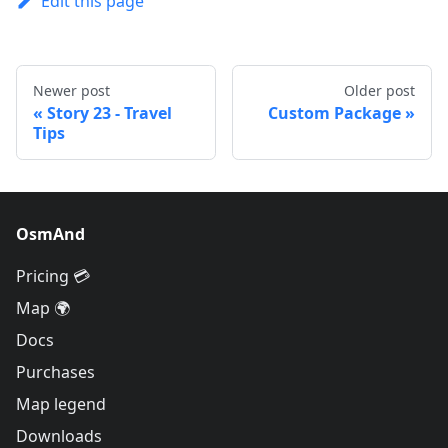
Edit this page
Newer post
Older post
Story 23 - Travel
Custom Package
Tips
OsmAnd
Pricing 💳
Map 🌍
Docs
Purchases
Map legend
Downloads