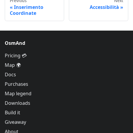
Previous
Next
Inserimento
Accessibilità
Coordinate
OsmAnd
Pricing 💳
Map 🌍
Docs
Purchases
Map legend
Downloads
Build it
Giveaway
About