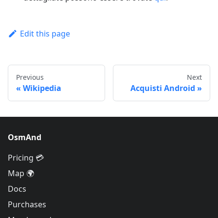
Edit this page
Previous
Next
Wikipedia
Acquisti Android
OsmAnd
Pricing 💳
Map 🌍
Docs
Purchases