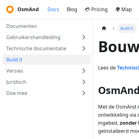
OsmAnd
Docs
Blog
💳 Pricing
🌍 Map
Documenten
Build it
Gebruikershandleiding
Bouw
Technische documentatie
Build it
Lees de
Technis
Versies
Juridisch
OsmAnd 
Doe mee
Met de OsmAnd AP
ontwikkeling via
ingebed,
zonder 
geïnstalleerd mo