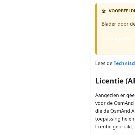
VOORBEELD
🛠️
Blader door de
Google Play
Lees de
Technis
Licentie (A
Aangezien er geen
voor de OsmAnd A
die de OsmAnd AP
toepassing helem
licentie gebruikt,