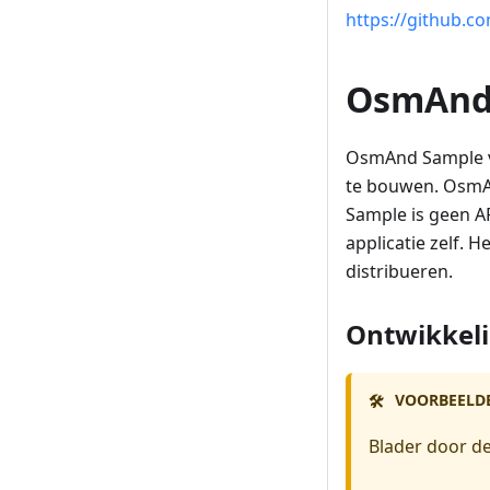
https://github.
OsmAnd
OsmAnd Sample v
te bouwen. OsmAn
Sample is geen A
applicatie zelf. 
distribueren.
Ontwikkeli
VOORBEELD
🛠️
Blader door d