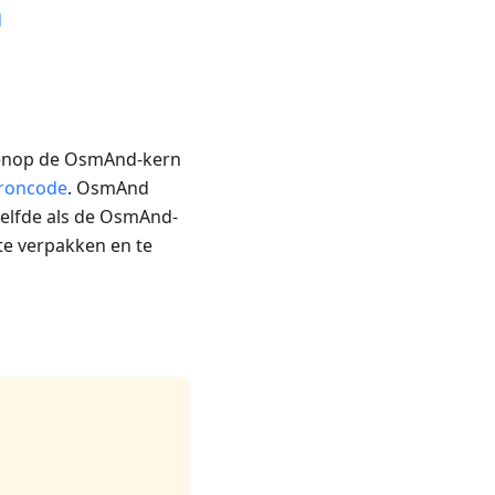
d
venop de OsmAnd-kern
broncode
. OsmAnd
elfde als de OsmAnd-
te verpakken en te