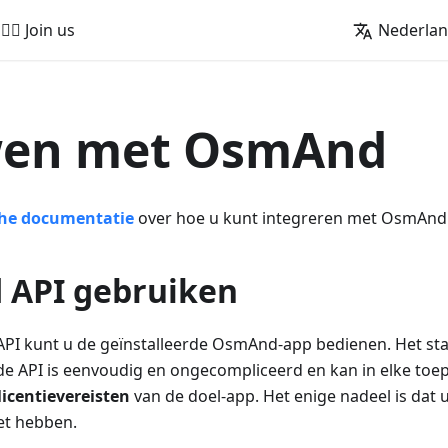
🚵‍♂️ Join us
Nederla
en met OsmAnd
che documentatie
over hoe u kunt integreren met OsmAnd
API gebruiken
I kunt u de geïnstalleerde OsmAnd-app bedienen. Het sta
 de API is eenvoudig en ongecompliceerd en kan in elke to
licentievereisten
van de doel-app. Het enige nadeel is dat
et hebben.