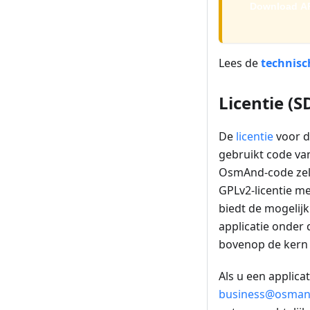
Download A
Lees de
technisc
Licentie (S
De
licentie
voor d
gebruikt code van
OsmAnd-code zelf
GPLv2-licentie m
biedt de mogelij
applicatie onder
bovenop de kern 
Als u een applica
business@osman