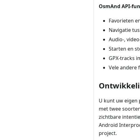
OsmAnd API-func
Favorieten e
Navigatie tus
Audio-, video
Starten en 
GPX-tracks i
Vele andere 
Ontwikkeli
U kunt uw eigen 
met twee soorten 
zichtbare intent
Android Interpro
project.