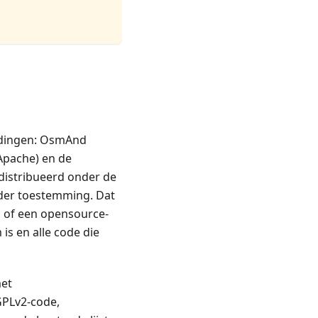
ke dingen: OsmAnd
 Apache) en de
distribueerd onder de
nder toestemming. Dat
n of een opensource-
s en alle code die
met
GPLv2-code,