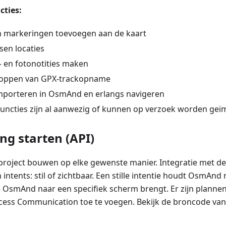
ties:
n markeringen toevoegen aan de kaart
sen locaties
- en fotonotities maken
stoppen van GPX-trackopname
mporteren in OsmAnd en erlangs navigeren
functies zijn al aanwezig of kunnen op verzoek worden ge
ng starten (API)
project bouwen op elke gewenste manier. Integratie met 
intents: stil of zichtbaar. Een stille intentie houdt OsmAnd n
ie OsmAnd naar een specifiek scherm brengt. Er zijn plann
cess Communication toe te voegen. Bekijk de broncode va