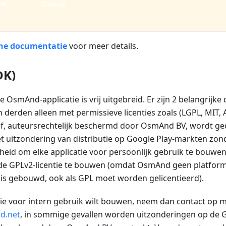
PK
Github
he documentatie
voor meer details.
DK)
e OsmAnd-applicatie is vrij uitgebreid. Er zijn 2 belangrij
 derden alleen met permissieve licenties zoals (LGPL, MIT,
, auteursrechtelijk beschermd door OsmAnd BV, wordt ge
et uitzondering van distributie op Google Play-markten zo
kheid om elke applicatie voor persoonlijk gebruik te bouwe
 de GPLv2-licentie te bouwen (omdat OsmAnd geen platform i
is gebouwd, ook als GPL moet worden gelicentieerd).
tie voor intern gebruik wilt bouwen, neem dan contact op 
d.net
, in sommige gevallen worden uitzonderingen op de 