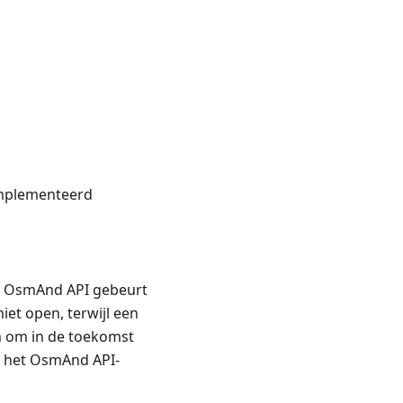
ïmplementeerd
de OsmAnd API gebeurt
iet open, terwijl een
en om in de toekomst
n het OsmAnd API-