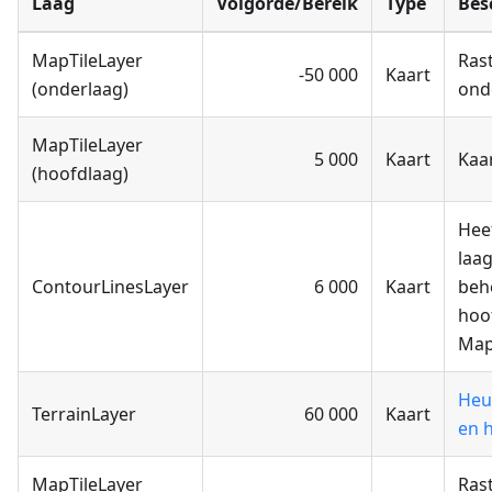
Laag
Volgorde/Bereik
Type
Bes
MapTileLayer
Ras
-50 000
Kaart
(onderlaag)
ond
MapTileLayer
5 000
Kaart
Kaa
(hoofdlaag)
Hee
laag
ContourLinesLayer
6 000
Kaart
beh
hoo
Map
Heu
TerrainLayer
60 000
Kaart
en h
MapTileLayer
Ras