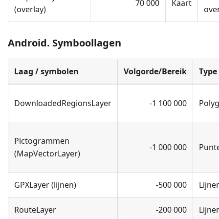
70 000
Kaart
(overlay)
ove
Android. Symboollagen
Laag / symbolen
Volgorde/Bereik
Type
DownloadedRegionsLayer
-1 100 000
Poly
Pictogrammen
-1 000 000
Punt
(MapVectorLayer)
GPXLayer (lijnen)
-500 000
Lijne
RouteLayer
-200 000
Lijne