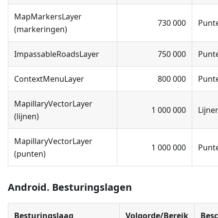
MapMarkersLayer
730 000
Punt
(markeringen)
ImpassableRoadsLayer
750 000
Punt
ContextMenuLayer
800 000
Punt
MapillaryVectorLayer
1 000 000
Lijne
(lijnen)
MapillaryVectorLayer
1 000 000
Punt
(punten)
Android. Besturingslagen
Besturingslaag
Volgorde/Bereik
Besc