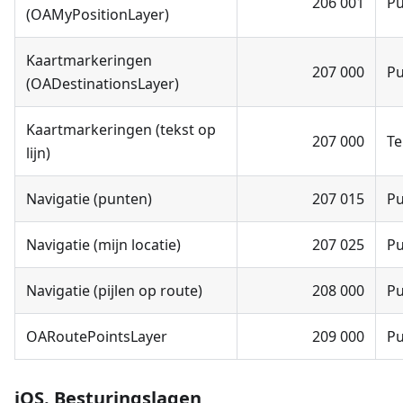
206 001
P
(OAMyPositionLayer)
Kaartmarkeringen
207 000
P
(OADestinationsLayer)
Kaartmarkeringen (tekst op
207 000
Te
lijn)
Navigatie (punten)
207 015
P
Navigatie (mijn locatie)
207 025
P
Navigatie (pijlen op route)
208 000
P
OARoutePointsLayer
209 000
P
iOS. Besturingslagen