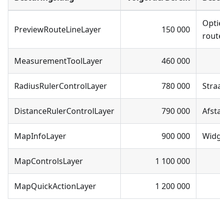
Opti
PreviewRouteLineLayer
150 000
rout
MeasurementToolLayer
460 000
RadiusRulerControlLayer
780 000
Stra
DistanceRulerControlLayer
790 000
Afst
MapInfoLayer
900 000
Widg
MapControlsLayer
1 100 000
MapQuickActionLayer
1 200 000