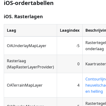
iOS-ordertabellen
iOS. Rasterlagen
Laag
Laagindex
Beschrijvi
Rastertege
OAUnderlayMapLayer
-5
onderlaag
Rasterlaag
0
Kaartraster
(MapRasterLayerProvider)
Contourlijn
OATerrainMapLayer
4
heuvelsch
en helling
Rastertege