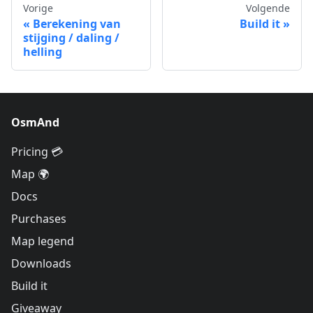
Vorige
Volgende
Berekening van
Build it
stijging / daling /
helling
OsmAnd
Pricing 💳
Map 🌍
Docs
Purchases
Map legend
Downloads
Build it
Giveaway