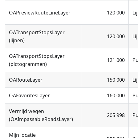
OAPreviewRouteLineLayer
120 000
Li
OATransportStopsLayer
120 000
Li
(lijnen)
OATransportStopsLayer
121 000
P
(pictogrammen)
OARouteLayer
150 000
Li
OAFavoritesLayer
160 000
P
Vermijd wegen
205 998
P
(OAImpassableRoadsLayer)
Mijn locatie