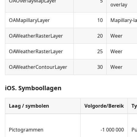
OAOverlayMapLayer
5
overlay
OAMapillaryLayer
10
Mapillary-l
OAWeatherRasterLayer
20
Weer
OAWeatherRasterLayer
25
Weer
OAWeatherContourLayer
30
Weer
iOS. Symboollagen
Laag / symbolen
Volgorde/Bereik
T
Pictogrammen
-1 000 000
P