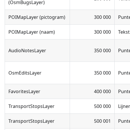
(OsmBugsLayer)
POIMapLayer (pictogram)
300 000
Punt
POIMapLayer (naam)
300 000
Tekst
AudioNotesLayer
350 000
Punt
OsmEditsLayer
350 000
Punt
FavoritesLayer
400 000
Punt
TransportStopsLayer
500 000
Lijne
TransportStopsLayer
500 001
Punt