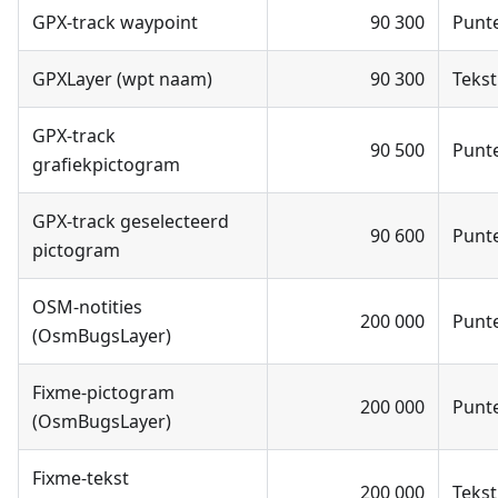
GPX-track waypoint
90 300
Punt
GPXLayer (wpt naam)
90 300
Tekst
GPX-track
90 500
Punt
grafiekpictogram
GPX-track geselecteerd
90 600
Punt
pictogram
OSM-notities
200 000
Punt
(OsmBugsLayer)
Fixme-pictogram
200 000
Punt
(OsmBugsLayer)
Fixme-tekst
200 000
Tekst