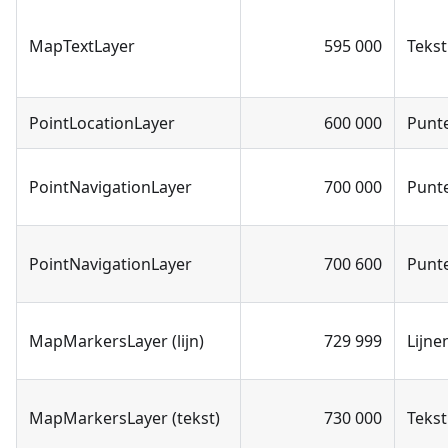
MapTextLayer
595 000
Tekst
PointLocationLayer
600 000
Punt
PointNavigationLayer
700 000
Punt
PointNavigationLayer
700 600
Punt
MapMarkersLayer (lijn)
729 999
Lijne
MapMarkersLayer (tekst)
730 000
Tekst