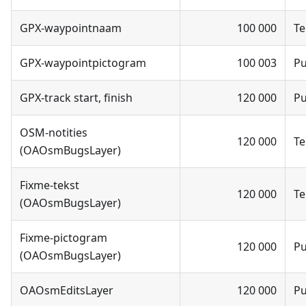
GPX-waypointnaam
100 000
Te
GPX-waypointpictogram
100 003
P
GPX-track start, finish
120 000
P
OSM-notities
120 000
Te
(OAOsmBugsLayer)
Fixme-tekst
120 000
Te
(OAOsmBugsLayer)
Fixme-pictogram
120 000
P
(OAOsmBugsLayer)
OAOsmEditsLayer
120 000
P