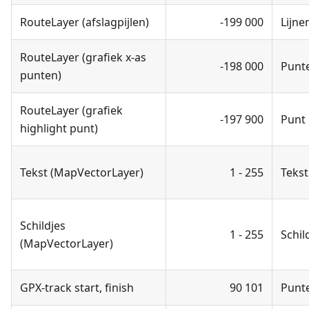
RouteLayer (afslagpijlen)
-199 000
Lijne
RouteLayer (grafiek x-as
-198 000
Punt
punten)
RouteLayer (grafiek
-197 900
Punt
highlight punt)
Tekst (MapVectorLayer)
1 - 255
Tekst
Schildjes
1 - 255
Schil
(MapVectorLayer)
GPX-track start, finish
90 101
Punt