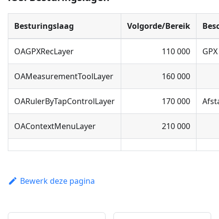
Besturingslaag
Volgorde/Bereik
Besc
OAGPXRecLayer
110 000
GPX
OAMeasurementToolLayer
160 000
OARulerByTapControlLayer
170 000
Afs
OAContextMenuLayer
210 000
Bewerk deze pagina