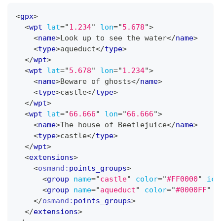
<
gpx
>
<
wpt
lat
=
"
1.234
"
lon
=
"
5.678
"
>
<
name
>
Look up to see the water
</
name
>
<
type
>
aqueduct
</
type
>
</
wpt
>
<
wpt
lat
=
"
5.678
"
lon
=
"
1.234
"
>
<
name
>
Beware of ghosts
</
name
>
<
type
>
castle
</
type
>
</
wpt
>
<
wpt
lat
=
"
66.666
"
lon
=
"
66.666
"
>
<
name
>
The house of Beetlejuice
</
name
>
<
type
>
castle
</
type
>
</
wpt
>
<
extensions
>
<
osmand:
points_groups
>
<
group
name
=
"
castle
"
color
=
"
#FF0000
"
ico
<
group
name
=
"
aqueduct
"
color
=
"
#0000FF
"
i
</
osmand:
points_groups
>
</
extensions
>