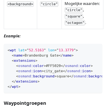
Mogelijke waarden:
<background>
"circle"
,
"circle"
,
"square"
.
"octagon"
Example:
<
wpt
lat
=
"
52.5163
"
lon
=
"
13.3779
"
>
<
name
>
Brandenburg Gate
</
name
>
<
extensions
>
<
osmand:
color
>
#FF5020
</
osmand:
color
>
<
osmand:
icon
>
city_gate
</
osmand:
icon
>
<
osmand:
background
>
square
</
osmand:
backgrou
</
extensions
>
</
wpt
>
Waypointgroepen