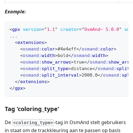
Example:
<
gpx
version
=
"
1.1
"
creator
=
"
OsmAnd~ 5.0.0
"
xml
...
<
extensions
>
<
osmand:
color
>
#4e4eff
</
osmand:
color
>
<
osmand:
width
>
bold
</
osmand:
width
>
<
osmand:
show_arrows
>
true
</
osmand:
show_arro
<
osmand:
split_type
>
distance
</
osmand:
split_
<
osmand:
split_interval
>
2000.0
</
osmand:
spli
</
extensions
>
</
gpx
>
Tag 'coloring_type'
De
-tag in OsmAnd stelt gebruikers
<coloring_type>
in staat om de trackkleuring aan te passen op basis