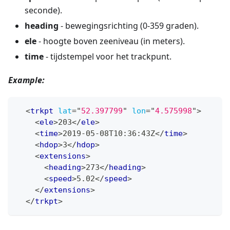
seconde).
heading
- bewegingsrichting (0-359 graden).
ele
- hoogte boven zeeniveau (in meters).
time
- tijdstempel voor het trackpunt.
Example:
<
trkpt
lat
=
"
52.397799
"
lon
=
"
4.575998
"
>
<
ele
>
203
</
ele
>
<
time
>
2019-05-08T10:36:43Z
</
time
>
<
hdop
>
3
</
hdop
>
<
extensions
>
<
heading
>
273
</
heading
>
<
speed
>
5.02
</
speed
>
</
extensions
>
</
trkpt
>