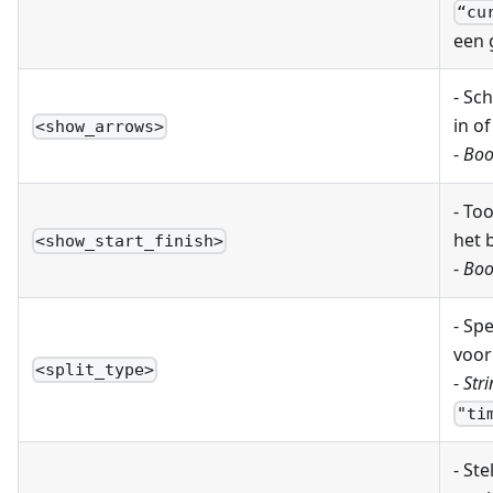
“cu
een 
- Sc
in of
<show_arrows>
-
Boo
- To
het 
<show_start_finish>
-
Boo
- Sp
voor
<split_type>
-
Stri
"ti
- Ste