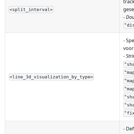
trac
gese
<split_interval>
-
Dou
"di
- Spe
voor
-
Stri
"sh
"ma
<line_3d_visualization_by_type>
"ma
"ma
"sh
"sh
"fi
- De