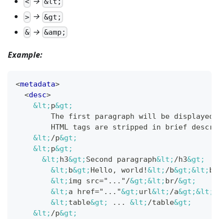
→
<
&lt;
→
>
&gt;
→
&
&amp;
Example:
<
metadata
>
<
desc
>
&lt;
p
&gt;
        The first paragraph will be displayed 
        HTML tags are stripped in brief descri
&lt;
/p
&gt;
&lt;
p
&gt;
&lt;
h3
&gt;
Second paragraph
&lt;
/h3
&gt;
&lt;
b
&gt;
Hello, world!
&lt;
/b
&gt;
&lt;
br
&lt;
img src="..."/
&gt;
&lt;
br/
&gt;
&lt;
a href="..."
&gt;
url
&lt;
/a
&gt;
&lt;
b
&lt;
table
&gt;
 ... 
&lt;
/table
&gt;
&lt;
/p
&gt;