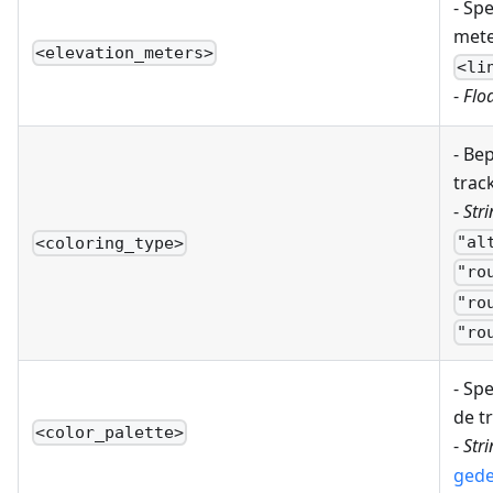
- Sp
mete
<elevation_meters>
<li
-
Floa
- Be
track
-
Stri
"al
<coloring_type>
"ro
"ro
"ro
- Sp
de t
<color_palette>
-
Stri
gede