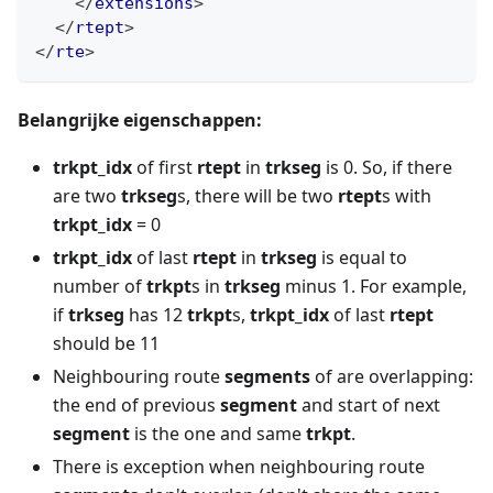
</
extensions
>
</
rtept
>
</
rte
>
Belangrijke eigenschappen:
trkpt_idx
of first
rtept
in
trkseg
is 0. So, if there
are two
trkseg
s, there will be two
rtept
s with
trkpt_idx
= 0
trkpt_idx
of last
rtept
in
trkseg
is equal to
number of
trkpt
s in
trkseg
minus 1. For example,
if
trkseg
has 12
trkpt
s,
trkpt_idx
of last
rtept
should be 11
Neighbouring route
segments
of are overlapping:
the end of previous
segment
and start of next
segment
is the one and same
trkpt
.
There is exception when neighbouring route