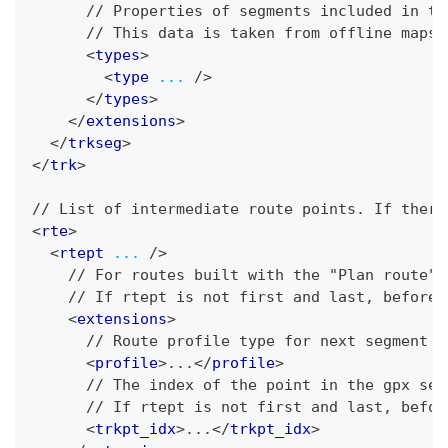
      // Properties of segments included in th
      // This data is taken from offline maps 
<
types
>
<
type
...
/>
</
types
>
</
extensions
>
</
trkseg
>
</
trk
>
// List of intermediate route points. If there
<
rte
>
<
rtept
...
/>
    // For routes built with the "Plan route",
    // If rtept is not first and last, before 
<
extensions
>
      // Route profile type for next segment (
<
profile
>
...
</
profile
>
      // The index of the point in the gpx seg
      // If rtept is not first and last, befor
<
trkpt_idx
>
...
</
trkpt_idx
>