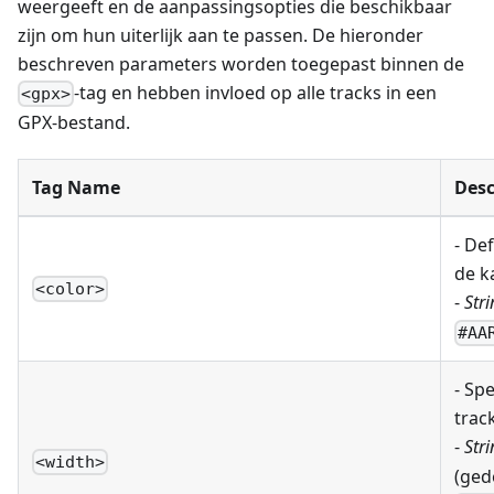
weergeeft en de aanpassingsopties die beschikbaar
zijn om hun uiterlijk aan te passen. De hieronder
beschreven parameters worden toegepast binnen de
-tag en hebben invloed op alle tracks in een
<gpx>
GPX-bestand.
Tag Name
Desc
- Def
de k
<color>
-
Stri
#AA
- Sp
track
-
Stri
<width>
(ged