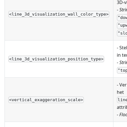
3D-vi
-
Stri
<line_3d_visualization_wall_color_type>
"do
"up
"sl
- Ste
in t
<line_3d_visualization_position_type>
-
Stri
"to
- Ve
het
<vertical_exaggeration_scale>
lin
attr
-
Floa