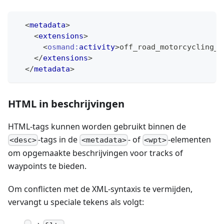
<
metadata
>
<
extensions
>
<
osmand:
activity
>
off_road_motorcycling_d
</
extensions
>
</
metadata
>
HTML in beschrijvingen
HTML-tags kunnen worden gebruikt binnen de
-tags in de
- of
-elementen
<desc>
<metadata>
<wpt>
om opgemaakte beschrijvingen voor tracks of
waypoints te bieden.
Om conflicten met de XML-syntaxis te vermijden,
vervangt u speciale tekens als volgt: