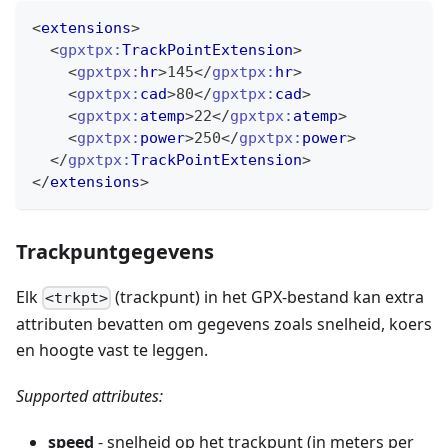
<
extensions
>
<
gpxtpx:
TrackPointExtension
>
<
gpxtpx:
hr
>
145
</
gpxtpx:
hr
>
<
gpxtpx:
cad
>
80
</
gpxtpx:
cad
>
<
gpxtpx:
atemp
>
22
</
gpxtpx:
atemp
>
<
gpxtpx:
power
>
250
</
gpxtpx:
power
>
</
gpxtpx:
TrackPointExtension
>
</
extensions
>
Trackpuntgegevens
Elk
(trackpunt) in het GPX-bestand kan extra
<trkpt>
attributen bevatten om gegevens zoals snelheid, koers
en hoogte vast te leggen.
Supported attributes:
speed
- snelheid op het trackpunt (in meters per