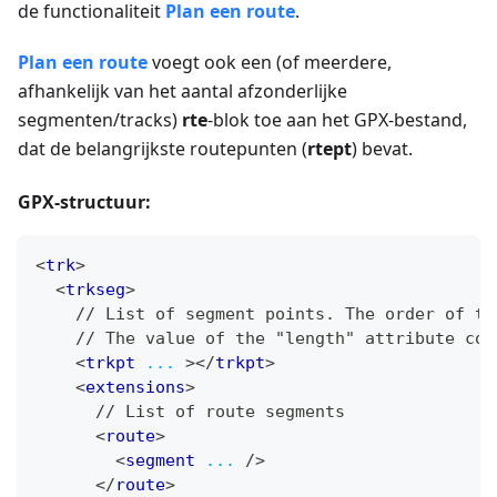
de functionaliteit
Plan een route
.
Plan een route
voegt ook een (of meerdere,
afhankelijk van het aantal afzonderlijke
segmenten/tracks)
rte
-blok toe aan het GPX-bestand,
dat de belangrijkste routepunten (
rtept
) bevat.
GPX-structuur:
<
trk
>
<
trkseg
>
    // List of segment points. The order of th
    // The value of the "length" attribute cor
<
trkpt
...
>
</
trkpt
>
<
extensions
>
      // List of route segments
<
route
>
<
segment
...
/>
</
route
>