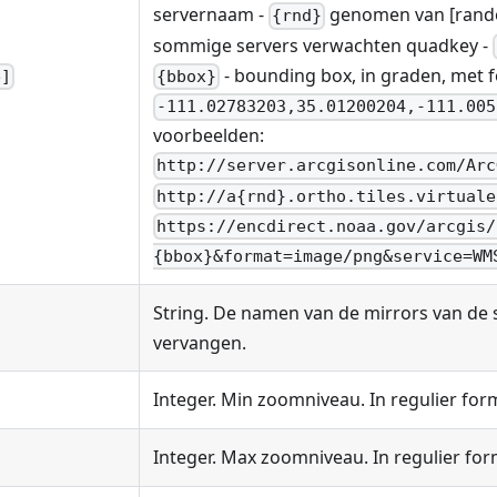
servernaam -
genomen van [rand
{rnd}
sommige servers verwachten quadkey -
- bounding box, in graden, met
{bbox}
e]
-111.02783203,35.01200204,-111.005
voorbeelden:
http://server.arcgisonline.com/Arc
http://a{rnd}.ortho.tiles.virtuale
https://encdirect.noaa.gov/arcgis/
{bbox}&format=image/png&service=WM
String. De namen van de mirrors van de 
vervangen.
Integer. Min zoomniveau. In regulier fo
Integer. Max zoomniveau. In regulier fo