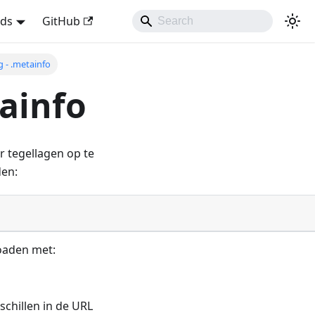
nds
GitHub
 - .metainfo
ainfo
 tegellagen op te
den:
oaden met:
schillen in de URL