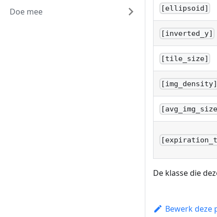
[ellipsoid]
Doe mee
[inverted_y]
[tile_size]
[img_density
[avg_img_siz
[expiration_
De klasse die dez
Bewerk deze 