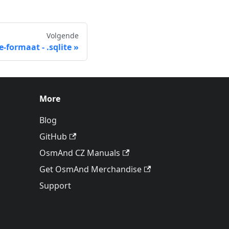
Volgende
e-formaat - .sqlite
More
Blog
GitHub
OsmAnd CZ Manuals
Get OsmAnd Merchandise
Support