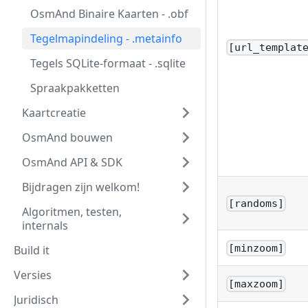
OsmAnd Binaire Kaarten - .obf
Tegelmapindeling - .metainfo
[url_templat
Tegels SQLite-formaat - .sqlite
Spraakpakketten
Kaartcreatie
OsmAnd bouwen
OsmAnd API & SDK
Bijdragen zijn welkom!
[randoms]
Algoritmen, testen,
internals
[minzoom]
Build it
Versies
[maxzoom]
Juridisch