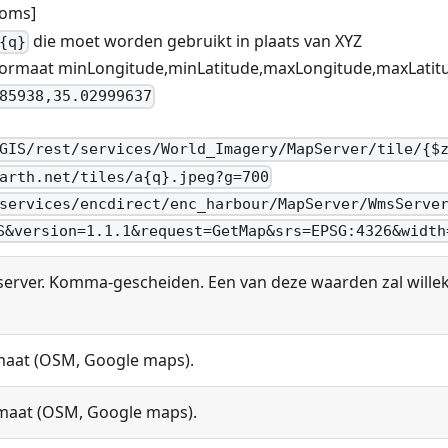
oms]
die moet worden gebruikt in plaats van XYZ
{q}
 formaat minLongitude,minLatitude,maxLongitude,maxLatitu
85938,35.02999637
GIS/rest/services/World_Imagery/MapServer/tile/{$
arth.net/tiles/a{q}.jpeg?g=700
services/encdirect/enc_harbour/MapServer/WmsServe
S&version=1.1.1&request=GetMap&srs=EPSG:4326&width
server. Komma-gescheiden. Een van deze waarden zal wille
rmaat (OSM, Google maps).
rmaat (OSM, Google maps).