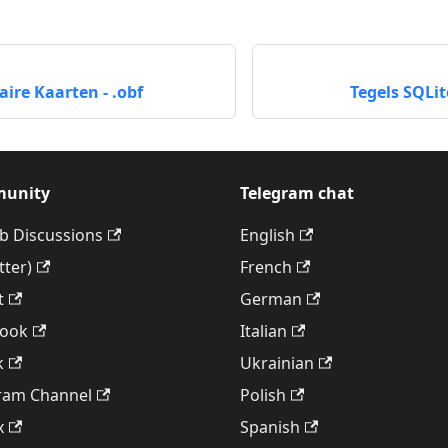
re Kaarten - .obf
Tegels SQLit
unity
Telegram chat
b Discussions
English
tter)
French
t
German
book
Italian
k
Ukrainian
ram Channel
Polish
x
Spanish