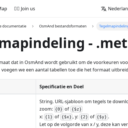
Map
🚵‍♂️ Join us
Nederla
e documentatie
OsmAnd bestandsformaten
Tegelmapindeling
mapindeling - .met
maat dat in OsmAnd wordt gebruikt om de voorkeuren voor
voegen we een aantal tabellen toe die het formaat uitbrei
Specificatie en Doel
String. URL-sjabloon om tegels te downl
zoom:
of
{0}
{$z}
x:
of
, y:
of
.
{1}
{$x}
{2}
{$y}
Let op de volgorde van x / y, deze kan ver