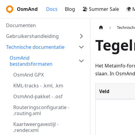
OsmAnd
Docs
Blog
🏖️ Summer Sale
🌍 
Documenten
Technisch
Gebruikershandleiding
Tegel
Technische documentatie
OsmAnd
bestandsformaten
Het Metainfo-for
slaan. In OsmAnd 
OsmAnd GPX
KML-tracks - .kml, .km
Veld
OsmAnd-pakket - .osf
Routeringsconfiguratie -
.routing.xml
Kaartweergavestijl -
.render.xml