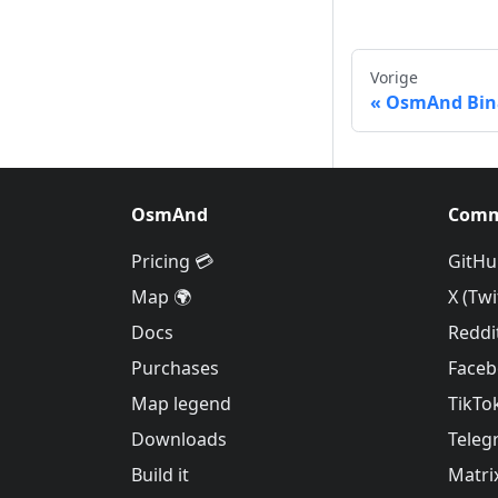
Vorige
OsmAnd Binai
OsmAnd
Comm
Pricing 💳
GitHu
Map 🌍
X (Twi
Docs
Reddi
Purchases
Face
Map legend
TikTo
Downloads
Teleg
Build it
Matri