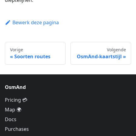
dieptelijnen.
Bewerk deze pagina
Vorige
Volgende
Soorten routes
OsmAnd-kaartstijl
OsmAnd
Pricing 💳
Map 🌍
Docs
Purchases