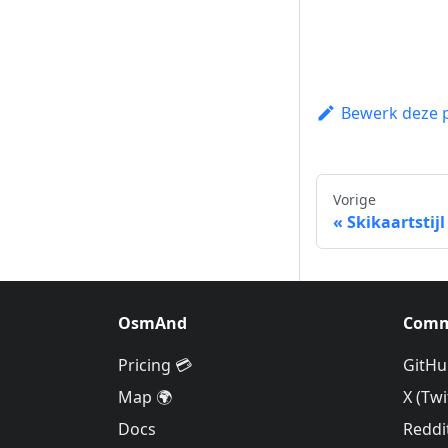
Bewerk deze 
Vorige
Skikaartstijl
OsmAnd
Comm
Pricing 💳
GitHu
Map 🌍
X (Twi
Docs
Reddi