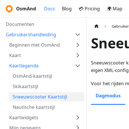
OsmAnd
Docs
Blog
💳 Pricing
🌍 Map
Documenten
Gebruiker
Gebruikershandleiding
Sneeu
Beginnen met OsmAnd
Kaart
Sneeuwscooter kaa
Kaartlegenda
eigen XML-config
OsmAnd-kaartstijl
Voor het rijden
Skikaartstijl
Dagmodus
Sneeuwscooter Kaartstijl
Nautische kaartstijl
Kaartwidgets
Mijn gegevens