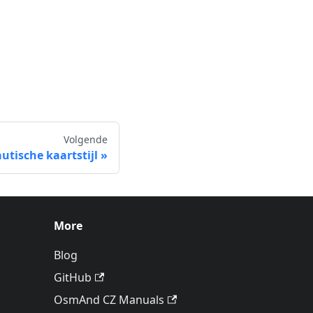
Volgende
utische kaartstijl
More
Blog
GitHub
OsmAnd CZ Manuals