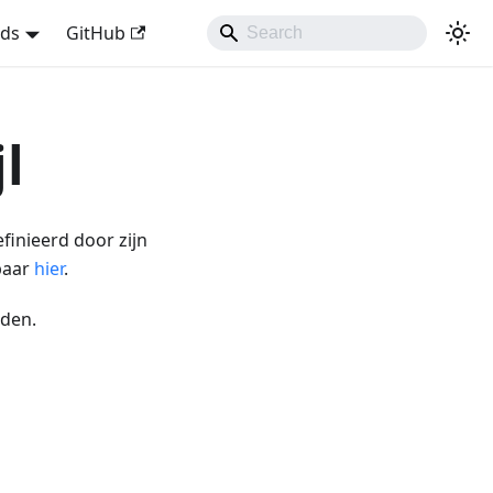
nds
GitHub
l
finieerd door zijn
baar
hier
.
den.