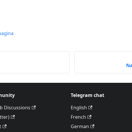
pagina
Na
unity
Telegram chat
b Discussions
English
tter)
French
t
German