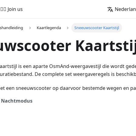
🚵‍♂️ Join us
Nederla
shandleiding
Kaartlegenda
Sneeuwscooter Kaartstijl
wscooter Kaartstij
rtstijl is een aparte OsmAnd-weergavestijl die wordt gede
uratiebestand. De complete set weergaveregels is beschik
 met een sneeuwscooter op daarvoor bestemde wegen en pa
Nachtmodus