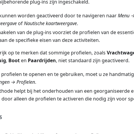
ijbehorende plug-ins zijn ingeschakeld.
 kunnen worden geactiveerd door te navigeren naar
Menu →
weergave
of
Nautische kaartweergave
.
akelen van de plug-ins voorziet de profielen van de essenti
an de specifieke eisen van deze activiteiten.
grijk op te merken dat sommige profielen, zoals
Vrachtwag
uig
,
Boot
en
Paardrijden
, niet standaard zijn geactiveerd.
profielen te openen en te gebruiken, moet u ze handmatig
ingen → Profielen
.
hode helpt bij het onderhouden van een georganiseerde en 
 door alleen de profielen te activeren die nodig zijn voor spe
S