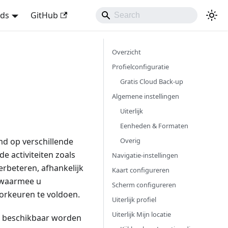
nds
GitHub
Overzicht
Profielconfiguratie
Gratis Cloud Back-up
Algemene instellingen
Uiterlijk
Eenheden & Formaten
Overig
md op verschillende
e activiteiten zoals
Navigatie-instellingen
erbeteren, afhankelijk
Kaart configureren
, waarmee u
Scherm configureren
oorkeuren te voldoen.
Uiterlijk profiel
Uiterlijk Mijn locatie
n beschikbaar worden