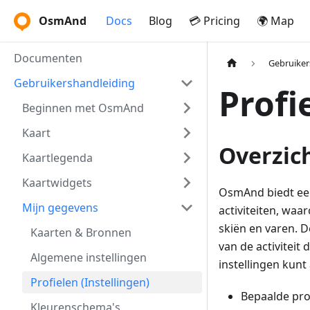
OsmAnd
Docs
Blog
💳 Pricing
🌍 Map
Documenten
Gebruiker
Gebruikershandleiding
Profi
Beginnen met OsmAnd
Kaart
Overzic
Kaartlegenda
Kaartwidgets
OsmAnd biedt een
Mijn gegevens
activiteiten, waa
skiën en varen. D
Kaarten & Bronnen
van de activiteit
Algemene instellingen
instellingen kun
Profielen (Instellingen)
Bepaalde pro
Kleurenschema's