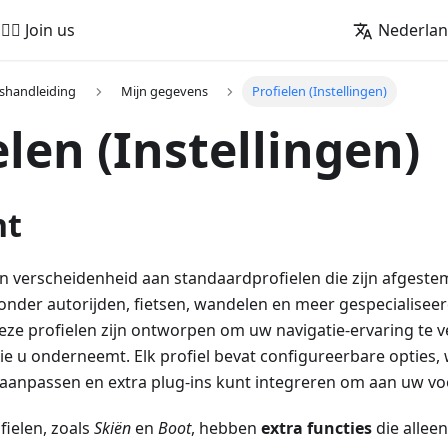
🚵‍♂️ Join us
Nederla
shandleiding
Mijn gegevens
Profielen (Instellingen)
elen (Instellingen)
ht
 verscheidenheid aan standaardprofielen die zijn afgeste
ronder autorijden, fietsen, wandelen en meer gespecialiseerd
eze profielen zijn ontworpen om uw navigatie-ervaring te v
 die u onderneemt. Elk profiel bevat configureerbare opties
t aanpassen en extra plug-ins kunt integreren om aan uw v
fielen, zoals
Skiën
en
Boot
, hebben
extra functies
die allee