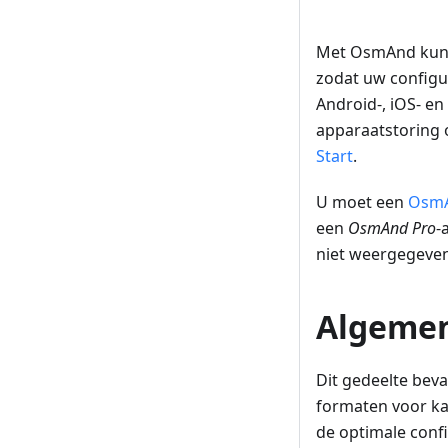
Met OsmAnd kun
zodat uw configu
Android-, iOS- en
apparaatstoring o
Start
.
U moet een
OsmA
een
OsmAnd Pro
-
niet weergegeven
Algemen
Dit gedeelte bev
formaten voor ka
de optimale confi