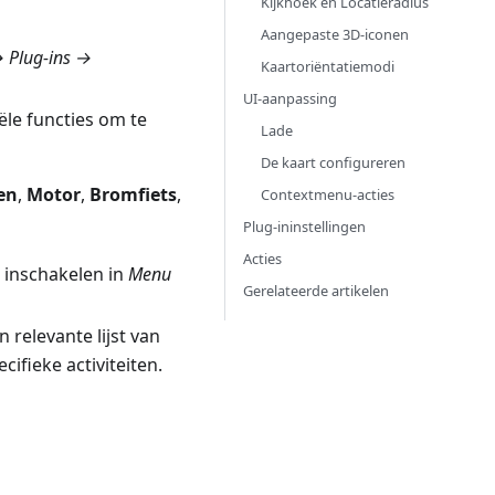
Kijkhoek en Locatieradius
Aangepaste 3D-iconen
 Plug-ins →
Kaartoriëntatiemodi
UI-aanpassing
ële functies om te
Lade
De kaart configureren
en
,
Motor
,
Bromfiets
,
Contextmenu-acties
Plug-ininstellingen
Acties
 inschakelen in
Menu
Gerelateerde artikelen
relevante lijst van
cifieke activiteiten.