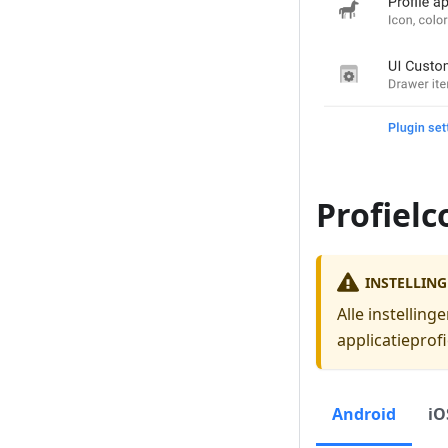
Profielc
INSTELLING
Alle instellin
applicatieprofi
Android
iO