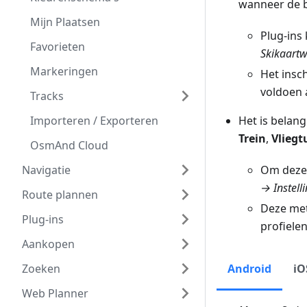
wanneer de b
Mijn Plaatsen
Plug-ins
Favorieten
Skikaart
Markeringen
Het insch
voldoen a
Tracks
Importeren / Exporteren
Het is belan
Trein
,
Vliegt
OsmAnd Cloud
Navigatie
Om deze 
→ Instell
Route plannen
Deze met
Plug-ins
profielen
Aankopen
Zoeken
Android
iO
Web Planner