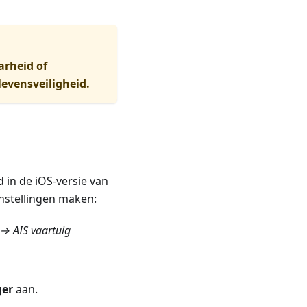
arheid of
evensveiligheid.
 in de iOS-versie van
nstellingen maken:
→ AIS vaartuig
ger
aan.