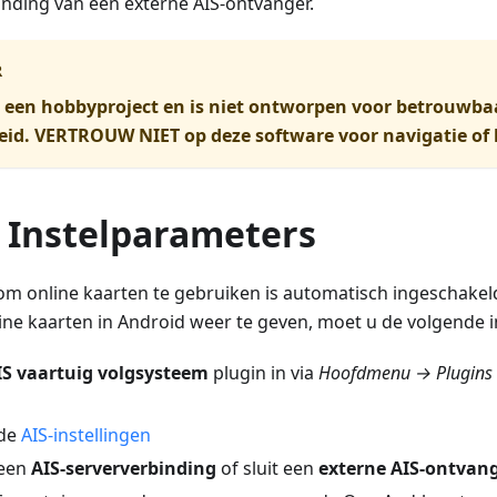
nding van een externe AIS-ontvanger.
R
s een hobbyproject en is niet ontworpen voor betrouwba
d. VERTROUW NIET op deze software voor navigatie of l
e Instelparameters
om online kaarten te gebruiken is automatisch ingeschakeld
e kaarten in Android weer te geven, moet u de volgende i
IS vaartuig volgsysteem
plugin in via
Hoofdmenu → Plugins 
 de
AIS-instellingen
 een
AIS-serververbinding
of sluit een
externe AIS-ontvan