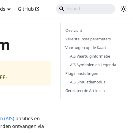
nds
GitHub
Overzicht
em
Vereiste Instelparameters
Vaartuigen op de Kaart
AIS Vaartuiginformatie
AIS Symbolen en Legenda
Plugin-instellingen
app.
AIS Simulatiemodus
Gerelateerde Artikelen
m (AIS)
posities en
orden ontvangen via