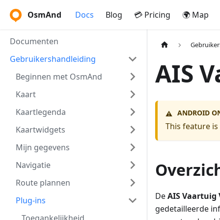
OsmAnd
Docs
Blog
💳 Pricing
🌍 Map
Documenten
Gebruiker
Gebruikershandleiding
AIS V
Beginnen met OsmAnd
Kaart
Kaartlegenda
ANDROID O
⚠️
This feature i
Kaartwidgets
Mijn gegevens
Overzic
Navigatie
Route plannen
De
AIS Vaartuig
Plug-ins
gedetailleerde i
Toegankelijkheid