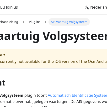
🚵‍♂️ Join us
Nederla
shandleiding
Plug-ins
AIS Vaartuig Volgsysteem
aartuig Volgsyste
NLY
s currently not available for the iOS version of the OsmAnd 
ht
 Volgsysteem
plugin toont
Automatisch Identificatie Systee
nformatie over nabijgelegen vaartuigen. De AIS-gegevens w