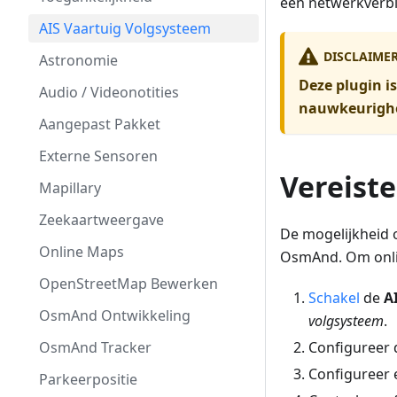
een netwerkverbi
AIS Vaartuig Volgsysteem
DISCLAIME
Astronomie
Deze plugin i
Audio / Videonotities
nauwkeurighei
Aangepast Pakket
Externe Sensoren
Vereist
Mapillary
Zeekaartweergave
De mogelijkheid 
Online Maps
OsmAnd. Om onlin
OpenStreetMap Bewerken
Schakel
de
A
OsmAnd Ontwikkeling
volgsysteem
.
Configureer
OsmAnd Tracker
Configureer
Parkeerpositie