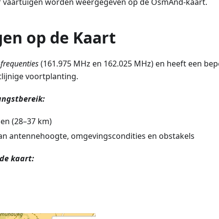
f vaartuigen worden weergegeven op de OsmAnd-kaart.
gen op de Kaart
frequenties
(161.975 MHz en 162.025 MHz) en heeft een bepe
ijnige voortplanting.
angstbereik:
len (28–37 km)
van antennehoogte, omgevingscondities en obstakels
de kaart: