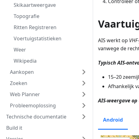
Controleer o
Skikaartweergave
Topografie
Vaartui
Ritten Registreren
Voertuigstatistieken
AIS werkt op
VHF-
vanwege de rechtl
Weer
Wikipedia
Typisch AIS-ontv
Aankopen
15–20 zeemij
Zoeken
Afhankelijk 
Web Planner
AIS-weergave op 
Probleemoplossing
Technische documentatie
Android
Build it