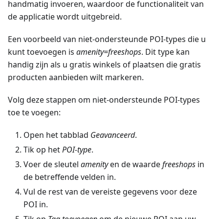
handmatig invoeren, waardoor de functionaliteit van
de applicatie wordt uitgebreid.
Een voorbeeld van niet-ondersteunde POI-types die u
kunt toevoegen is
amenity=freeshops
. Dit type kan
handig zijn als u gratis winkels of plaatsen die gratis
producten aanbieden wilt markeren.
Volg deze stappen om niet-ondersteunde POI-types
toe te voegen:
Open het tabblad
Geavanceerd
.
Tik op het
POI-type
.
Voer de sleutel
amenity
en de waarde
freeshops
in
de betreffende velden in.
Vul de rest van de vereiste gegevens voor deze
POI in.
Tik op
Tag toevoegen
om de nieuwe POI aan uw