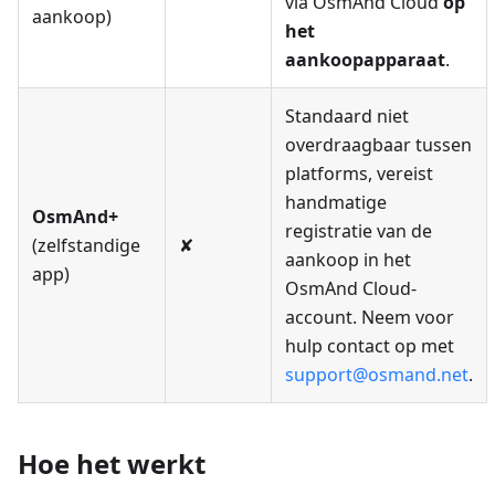
via OsmAnd Cloud
op
aankoop)
het
aankoopapparaat
.
Standaard niet
overdraagbaar tussen
platforms, vereist
handmatige
OsmAnd+
registratie van de
(zelfstandige
✘
aankoop in het
app)
OsmAnd Cloud-
account. Neem voor
hulp contact op met
support@osmand.net
.
Hoe het werkt