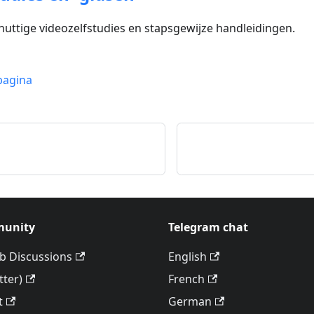
nuttige videozelfstudies en stapsgewijze handleidingen.
pagina
unity
Telegram chat
b Discussions
English
tter)
French
t
German