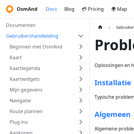
OsmAnd
Docs
Blog
💳 Pricing
🌍 Map
Documenten
Gebruiker
Gebruikershandleiding
Prob
Beginnen met OsmAnd
Kaart
Oplossingen en 
Kaartlegenda
Kaartwidgets
Installatie
Mijn gegevens
Typische probleme
Navigatie
Route plannen
Algemeen
Plug-ins
Algemene problem
Aankopen