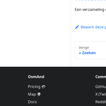
Een verzameling 
Bewerk deze 
Vorige
Zoeken
OsmAnd
Comm
Pricing 💳
GitHu
Map 🌍
X (Twi
Docs
Reddi