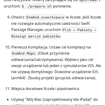
upstream
uruchom
ponownie.
$ ./prepare.sh
Otwórz
w Xcode. Jeśli Xcode
OsmAnd.xcworkspace
nie rozwiąże automatycznie zależności Swift
Package Manager, uruchom
Plik → Pakiety →
.
Rozwiąż wersje pakietów
Pierwsza kompilacja. Ustaw cel kompilacji na
. (Obok przycisków
OsmAnd Maps
odtwarzania/zatrzymywania). Wybierz jako cel
swoje urządzenie lub jeden z symulatorów iOS. Ale
nie używaj domyślnego 'Dowolne urządzenie iOS
(arm64)'. Zbuduj projekt (przycisk odtwarzania).
Miejsca docelowe Xcode i piaskownica
Używaj "Mój Mac (zaprojektowany dla iPada)" do