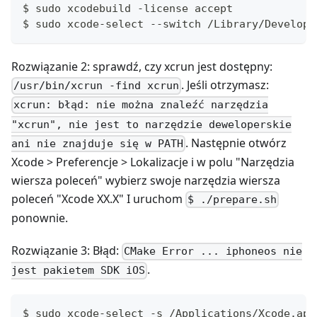
$ sudo xcodebuild -license accept
$ sudo xcode-select --switch /Library/Develope
Rozwiązanie 2: sprawdź, czy xcrun jest dostępny:
. Jeśli otrzymasz:
/usr/bin/xcrun -find xcrun
xcrun: błąd: nie można znaleźć narzędzia
"xcrun", nie jest to narzędzie deweloperskie
. Następnie otwórz
ani nie znajduje się w PATH
Xcode > Preferencje > Lokalizacje i w polu "Narzędzia
wiersza poleceń" wybierz swoje narzędzia wiersza
poleceń "Xcode XX.X" I uruchom
$ ./prepare.sh
ponownie.
Rozwiązanie 3: Błąd:
CMake Error ... iphoneos nie
.
jest pakietem SDK iOS
$ sudo xcode-select -s /Applications/Xcode.app