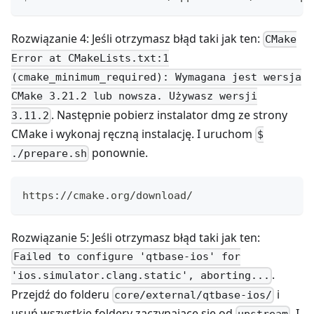
Rozwiązanie 4: Jeśli otrzymasz błąd taki jak ten:
CMake
Error at CMakeLists.txt:1
(cmake_minimum_required): Wymagana jest wersja
CMake 3.21.2 lub nowsza. Używasz wersji
. Następnie pobierz instalator dmg ze strony
3.11.2
CMake i wykonaj ręczną instalację. I uruchom
$
ponownie.
./prepare.sh
https://cmake.org/download/
Rozwiązanie 5: Jeśli otrzymasz błąd taki jak ten:
Failed to configure 'qtbase-ios' for
.
'ios.simulator.clang.static', aborting...
Przejdź do folderu
i
core/external/qtbase-ios/
usuń wszystkie foldery zaczynające się od
. I