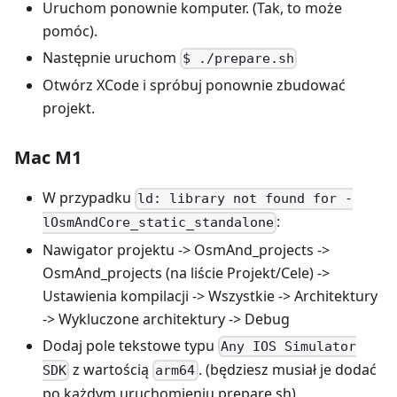
Uruchom ponownie komputer. (Tak, to może
pomóc).
Następnie uruchom
$ ./prepare.sh
Otwórz XCode i spróbuj ponownie zbudować
projekt.
Mac M1
W przypadku
ld: library not found for -
:
lOsmAndCore_static_standalone
Nawigator projektu -> OsmAnd_projects ->
OsmAnd_projects (na liście Projekt/Cele) ->
Ustawienia kompilacji -> Wszystkie -> Architektury
-> Wykluczone architektury -> Debug
Dodaj pole tekstowe typu
Any IOS Simulator
z wartością
. (będziesz musiał je dodać
SDK
arm64
po każdym uruchomieniu prepare.sh)