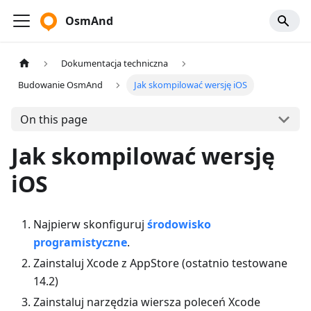
OsmAnd
Dokumentacja techniczna
Budowanie OsmAnd
Jak skompilować wersję iOS
On this page
Jak skompilować wersję
iOS
Najpierw skonfiguruj
środowisko
programistyczne
.
Zainstaluj Xcode z AppStore (ostatnio testowane
14.2)
Zainstaluj narzędzia wiersza poleceń Xcode