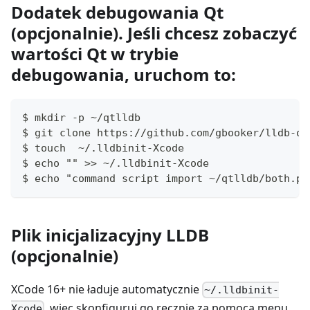
Dodatek debugowania Qt
(opcjonalnie). Jeśli chcesz zobaczyć
wartości Qt w trybie
debugowania, uruchom to:
$ mkdir -p ~/qtlldb
$ git clone https://github.com/gbooker/lldb-qt
$ touch  ~/.lldbinit-Xcode
$ echo "" >> ~/.lldbinit-Xcode
$ echo "command script import ~/qtlldb/both.py
Plik inicjalizacyjny LLDB
(opcjonalnie)
XCode 16+ nie ładuje automatycznie
~/.lldbinit-
, więc skonfiguruj go ręcznie za pomocą menu
Xcode