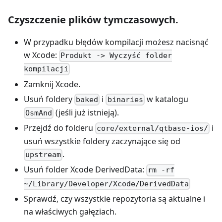
Czyszczenie plików tymczasowych.
W przypadku błędów kompilacji możesz nacisnąć
w Xcode:
Produkt -> Wyczyść folder
kompilacji
Zamknij Xcode.
Usuń foldery
i
w katalogu
baked
binaries
(jeśli już istnieją).
OsmAnd
Przejdź do folderu
i
core/external/qtbase-ios/
usuń wszystkie foldery zaczynające się od
.
upstream
Usuń folder Xcode DerivedData:
rm -rf
~/Library/Developer/Xcode/DerivedData
Sprawdź, czy wszystkie repozytoria są aktualne i
na właściwych gałęziach.