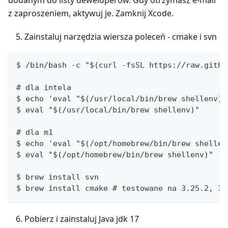
dodanym do listy deweloperów. Gdy otrzymasz e-mail
z zaproszeniem, aktywuj je. Zamknij Xcode.
Zainstaluj narzędzia wiersza poleceń - cmake i svn
$ /bin/bash -c "$(curl -fsSL https://raw.githu
# dla intela
$ echo 'eval "$(/usr/local/bin/brew shellenv)"
$ eval "$(/usr/local/bin/brew shellenv)"
# dla m1
$ echo 'eval "$(/opt/homebrew/bin/brew shellen
$ eval "$(/opt/homebrew/bin/brew shellenv)"
$ brew install svn
$ brew install cmake # testowane na 3.25.2, 3.
Pobierz i zainstaluj Java jdk 17