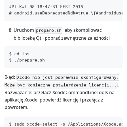
#Pt Kwi 08 18:47:31 EEST 2016
# android.useDeprecatedNdk=true \{#androidused
Uruchom
, aby skompilować
prepare.sh
bibliotekę Qt i pobrać zewnętrzne zależności
$ cd ios
$ ./prepare.sh
Błąd:
Xcode nie jest poprawnie skonfigurowany.
.
Może być konieczne potwierdzenie licencji...
Rozwiązanie: przełącz XcodeCommandLineTools na
aplikację Xcode, potwierdź licencję i przełącz z
powrotem.
$ sudo xcode-select -s /Applications/Xcode.app