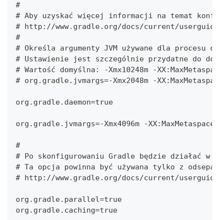
#
# Aby uzyskać więcej informacji na temat konfi
# http://www.gradle.org/docs/current/userguide
#
# Określa argumenty JVM używane dla procesu de
# Ustawienie jest szczególnie przydatne do dos
# Wartość domyślna: -Xmx10248m -XX:MaxMetaspac
# org.gradle.jvmargs=-Xmx2048m -XX:MaxMetaspac
org.gradle.daemon=true
org.gradle.jvmargs=-Xmx4096m -XX:MaxMetaspaceS
#
# Po skonfigurowaniu Gradle będzie działać w t
# Ta opcja powinna być używana tylko z odsepar
# http://www.gradle.org/docs/current/userguide
org.gradle.parallel=true
org.gradle.caching=true