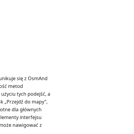
unikuje się z OsmAnd
ność metod
y użyciu tych podejść, a
sk „Przejdź do mapy”,
rotne dla głównych
elementy interfejsu
ik może nawigować z