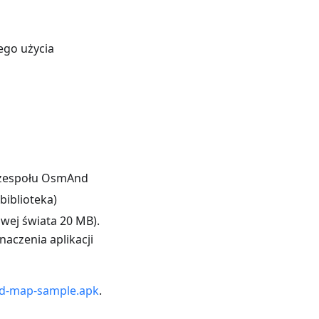
ego użycia
 zespołu OsmAnd
biblioteka)
wej świata 20 MB).
aczenia aplikacji
-map-sample.apk
.