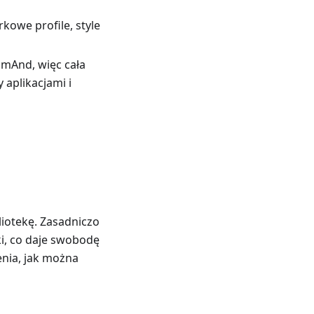
owe profile, style
mAnd, więc cała
 aplikacjami i
iotekę. Zasadniczo
ki, co daje swobodę
nia, jak można