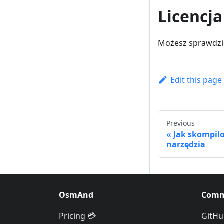
Licencja
Możesz sprawdz
Edit this page
Previous
Jak skompil
narzędzia
OsmAnd
Comm
Pricing 💳
GitHu