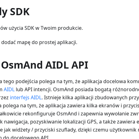
dy SDK
adów użycia SDK w Twoim produkcie.
k dodać mapę do prostej aplikacji.
 OsmAnd AIDL API
 tego podejścia polega na tym, że aplikacja docelowa kom
em
AIDL
lub API intencji. OsmAnd posiada bogatą różnorod
rzez
interfejs AIDL
. Istnieje kilka aplikacji zbudowanych prz
polega na tym, że aplikacja zawiera kilka ekranów i przyci
a całkowicie rekonfiguruje OsmAnd i zapewnia wywołanie zw
jak nawigacja, pozyskiwanie lokalizacji GPS, a także zawiera 
e jak widżety / przyciski szuflady, dzięki czemu użytkown
 do docelowego API.