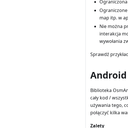
Ograniczona 
Ograniczone 
map itp. w a
Nie można pr
interakcja m
wywołania z
Sprawdź przykła
Android
Biblioteka OsmAn
cały kod / wszyst
używania tego, c
połączyć kilka wa
Zalety