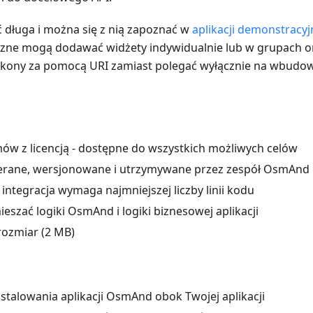
ść długa i można się z nią zapoznać w
aplikacji demonstracyj
rzne mogą dodawać widżety indywidualnie lub w grupach o
ikony za pomocą URI zamiast polegać wyłącznie na wbudo
ów z licencją - dostępne do wszystkich możliwych celów
erane, wersjonowane i utrzymywane przez zespół OsmAnd
 integracja wymaga najmniejszej liczby linii kodu
eszać logiki OsmAnd i logiki biznesowej aplikacji
rozmiar (2 MB)
talowania aplikacji OsmAnd obok Twojej aplikacji