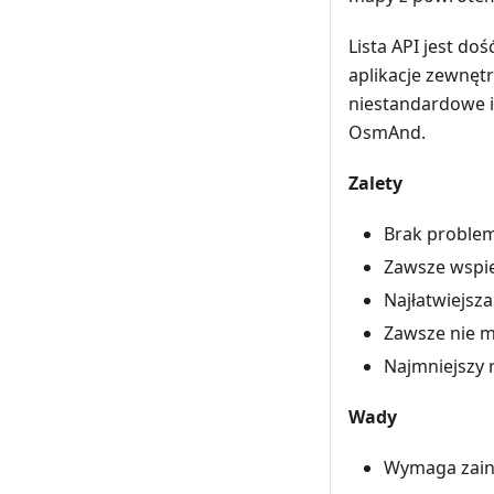
Lista API jest do
aplikacje zewnęt
niestandardowe 
OsmAnd.
Zalety
Brak problem
Zawsze wspi
Najłatwiejsza
Zawsze nie mi
Najmniejszy 
Wady
Wymaga zains