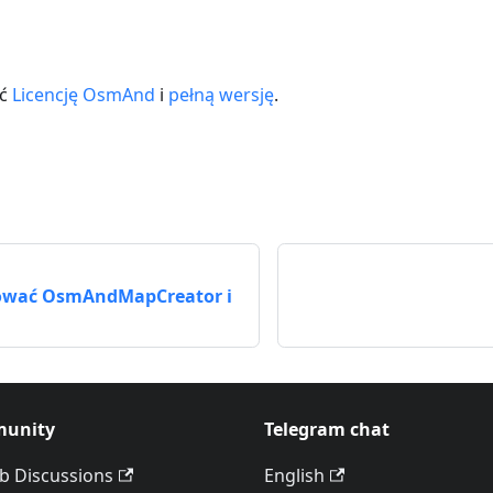
ić
Licencję OsmAnd
i
pełną wersję
.
ować OsmAndMapCreator i
unity
Telegram chat
b Discussions
English