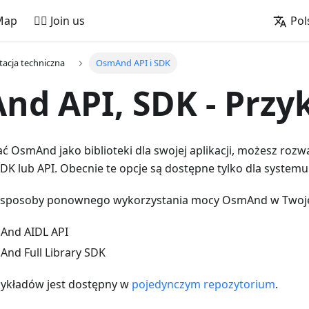
Map
🚵‍♂️ Join us
Pol
acja techniczna
OsmAnd API i SDK
d API, SDK - Przy
ać OsmAnd jako biblioteki dla swojej aplikacji, możesz rozwa
K lub API. Obecnie te opcje są dostępne tylko dla systemu
e sposoby ponownego wykorzystania mocy OsmAnd w Twojej 
And AIDL API
nd Full Library SDK
rzykładów jest dostępny w
pojedynczym repozytorium
.