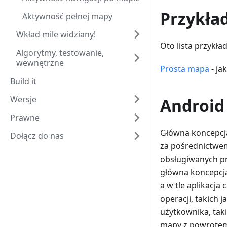
Przykła
Aktywność pełnej mapy
Wkład mile widziany!
Oto lista przykł
Algorytmy, testowanie,
wewnętrzne
Prosta mapa
- ja
Build it
Wersje
Android
Prawne
Główna koncepcja
Dołącz do nas
za pośrednictw
obsługiwanych p
główna koncepcja 
a w tle aplikacj
operacji, takich 
użytkownika, taki
mapy z powrotem