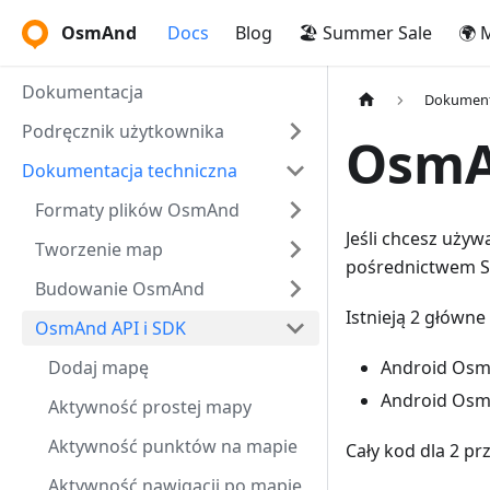
OsmAnd
Docs
Blog
🏖️ Summer Sale
🌍 
Dokumentacja
Dokument
Podręcznik użytkownika
OsmAn
Dokumentacja techniczna
Formaty plików OsmAnd
Jeśli chcesz używ
Tworzenie map
pośrednictwem SD
Budowanie OsmAnd
Istnieją 2 główn
OsmAnd API i SDK
Dodaj mapę
Android Osm
Android OsmA
Aktywność prostej mapy
Aktywność punktów na mapie
Cały kod dla 2 p
Aktywność nawigacji po mapie