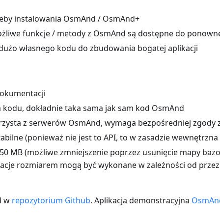
zeby instalowania OsmAnd / OsmAnd+
żliwe funkcje / metody z OsmAnd są dostępne do ponown
użo własnego kodu do zbudowania bogatej aplikacji
dokumentacji
cja kodu, dokładnie taka sama jak sam kod OsmAnd
korzysta z serwerów OsmAnd, wymaga bezpośredniej zgody
stabilne (ponieważ nie jest to API, to w zasadzie wewnętrzna 
50 MB (możliwe zmniejszenie poprzez usunięcie mapy bazo
acje rozmiarem mogą być wykonane w zależności od przezn
d w
repozytorium Github
. Aplikacja demonstracyjna
OsmAnd