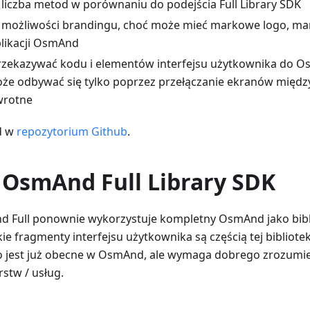
liczba metod w porównaniu do podejścia Full Library SDK
możliwości brandingu, choć może mieć markowe logo, mark
plikacji OsmAnd
zekazywać kodu i elementów interfejsu użytkownika do Os
oże odbywać się tylko poprzez przełączanie ekranów między
wrotne
d w
repozytorium Github
.
 OsmAnd Full Library SDK
d Full ponownie wykorzystuje kompletny OsmAnd jako bibl
kie fragmenty interfejsu użytkownika są częścią tej bibliote
o jest już obecne w OsmAnd, ale wymaga dobrego zrozumie
rstw / usług.