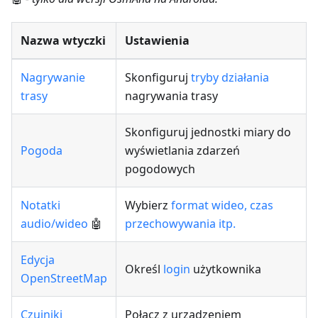
Nazwa wtyczki
Ustawienia
Nagrywanie
Skonfiguruj
tryby działania
trasy
nagrywania trasy
Skonfiguruj jednostki miary do
Pogoda
wyświetlania zdarzeń
pogodowych
Notatki
Wybierz
format wideo, czas
audio/wideo
🤖
przechowywania itp.
Edycja
Określ
login
użytkownika
OpenStreetMap
Czujniki
Połącz z urządzeniem