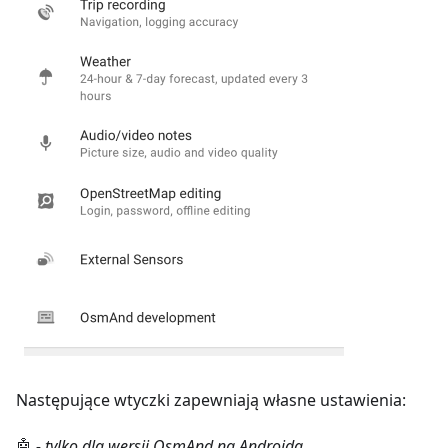
Następujące wtyczki zapewniają własne ustawienia:
🤖
- tylko dla wersji OsmAnd na Androida.