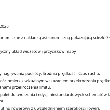
2026:
onomiczne z nakładką astronomiczną pokazującą ścieżki Sło
styczny układ widżetów i przycisków mapy.
 nagrywania podróży: Średnia prędkość i Czas ruchu.
ościomierz z wizualnym wskazaniem przekroczenia prędkoś
stanami przekroczenia limitu.
palet do tworzenia i edycji niestandardowych schematów ko
enu.
uting rowerowy z uwzględnieniem szerokości roweru.