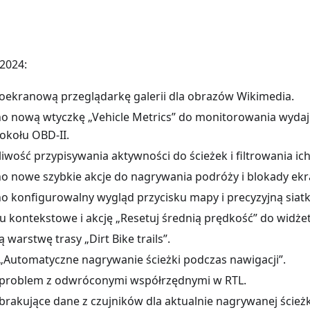
2024:
ekranową przeglądarkę galerii dla obrazów Wikimedia.
nową wtyczkę „Vehicle Metrics” do monitorowania wydaj
kołu OBD-II.
wość przypisywania aktywności do ścieżek i filtrowania ic
 nowe szybkie akcje do nagrywania podróży i blokady ek
konfigurowalny wygląd przycisku mapy i precyzyjną siatk
kontekstowe i akcję „Resetuj średnią prędkość” do widże
arstwę trasy „Dirt Bike trails”.
Automatyczne nagrywanie ścieżki podczas nawigacji”.
problem z odwróconymi współrzędnymi w RTL.
rakujące dane z czujników dla aktualnie nagrywanej ścieżk