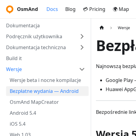
OsmAnd
Docs
Blog
💳 Pricing
🌍 Map
Dokumentacja
Wersje
Podręcznik użytkownika
Bezp
Dokumentacja techniczna
Build it
Najnowszą bezpł
Wersje
Wersje beta i nocne kompilacje
Google Play
Huawei AppG
Bezpłatne wydania — Android
OsmAnd MapCreator
Bezpośrednie lin
Android 5.4
iOS 5.4
Wersja 
Web 1.03