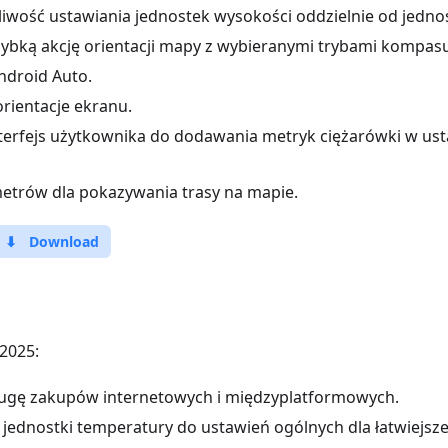
wość ustawiania jednostek wysokości oddzielnie od jednos
ybką akcję orientacji mapy z wybieranymi trybami kompasu
ndroid Auto.
ientacje ekranu.
terfejs użytkownika do dodawania metryk ciężarówki w ust
etrów dla pokazywania trasy na mapie.
⬇
Download
2025:
ugę zakupów internetowych i międzyplatformowych.
 jednostki temperatury do ustawień ogólnych dla łatwiejsz