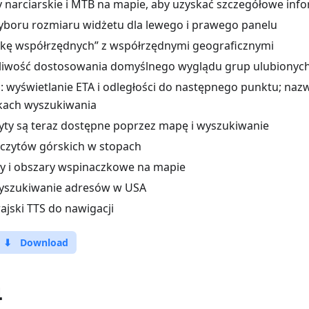
y narciarskie i MTB na mapie, aby uzyskać szczegółowe inf
boru rozmiaru widżetu dla lewego i prawego panelu
kę współrzędnych” z współrzędnymi geograficznymi
iwość dostosowania domyślnego wyglądu grup ulubionyc
: wyświetlanie ETA i odległości do następnego punktu; nazw
kach wyszukiwania
yty są teraz dostępne poprzez mapę i wyszukiwanie
czytów górskich w stopach
y i obszary wspinaczkowe na mapie
yszukiwanie adresów w USA
jski TTS do nawigacji
⬇
Download
4