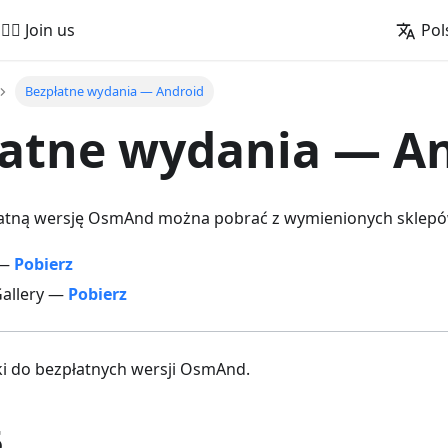
🚵‍♂️ Join us
Pol
Bezpłatne wydania — Android
łatne wydania — A
atną wersję OsmAnd można pobrać z wymienionych sklepów
 —
Pobierz
allery —
Pobierz
ki do bezpłatnych wersji OsmAnd.
5