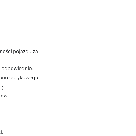
ności pojazdu za
h odpowiednio.
ranu dotykowego.
ę.
tów.
i.