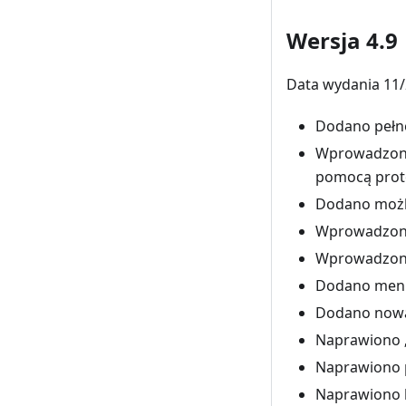
Wersja 4.9
Data wydania 11/
Dodano pełno
Wprowadzono 
pomocą proto
Dodano możli
Wprowadzono
Wprowadzono 
Dodano menu 
Dodano nową w
Naprawiono „
Naprawiono 
Naprawiono b