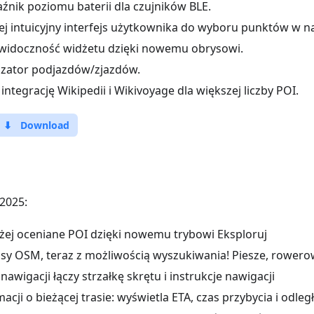
nik poziomu baterii dla czujników BLE.
ej intuicyjny interfejs użytkownika do wyboru punktów w na
widoczność widżetu dzięki nowemu obrysowi.
zator podjazdów/zjazdów.
ntegrację Wikipedii i Wikivoyage dla większej liczby POI.
⬇
Download
2025:
żej oceniane POI dzięki nowemu trybowi Eksploruj
asy OSM, teraz z możliwością wyszukiwania! Piesze, rowero
awigacji łączy strzałkę skrętu i instrukcje nawigacji
acji o bieżącej trasie: wyświetla ETA, czas przybycia i odleg