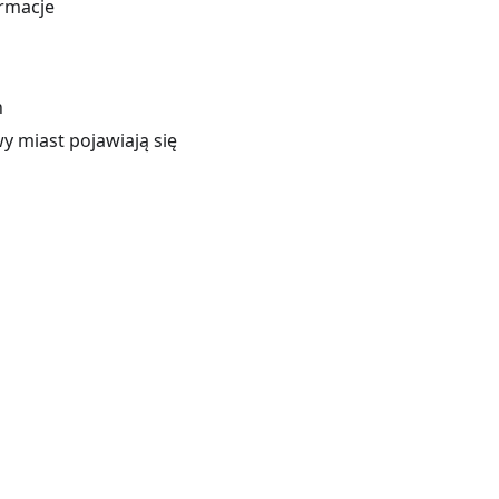
ormacje
h
y miast pojawiają się