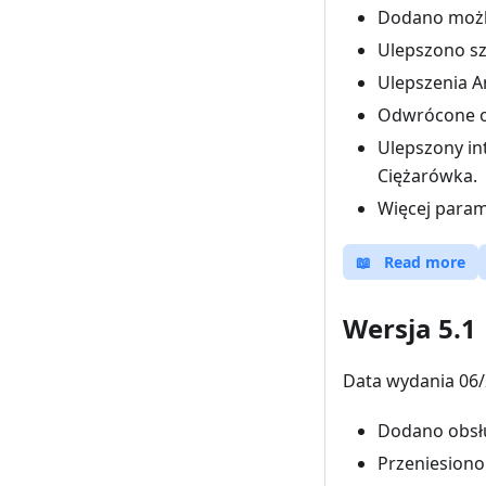
Dodano możli
Ulepszono sz
Ulepszenia A
Odwrócone or
Ulepszony in
Ciężarówka.
Więcej param
📖
Read more
Wersja 5.1
Data wydania 06/
Dodano obsł
Przeniesiono