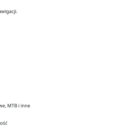
wigacji.
we, MTB i inne
łość