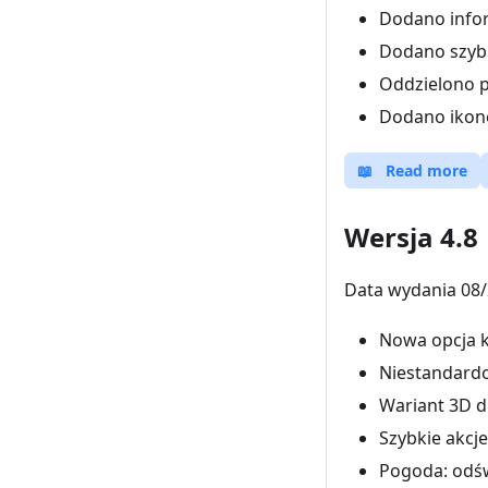
Dodano infor
Dodano szybk
Oddzielono p
Dodano ikonę 
📖
Read more
Wersja 4.8
Data wydania 08/
Nowa opcja k
Niestandardow
Wariant 3D dl
Szybkie akcj
Pogoda: odśw