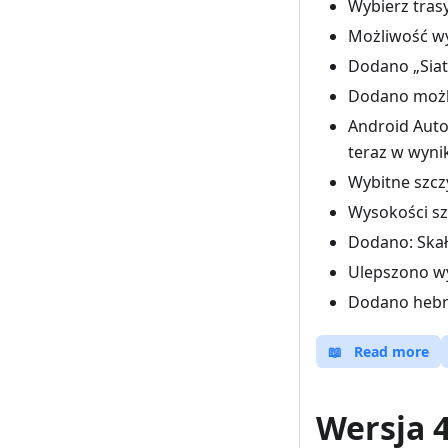
Wybierz tras
Możliwość wy
Dodano „Siat
Dodano możl
Android Auto
teraz w wyni
Wybitne szcz
Wysokości sz
Dodano: Skał
Ulepszono w
Dodano hebra
📖
Read more
Wersja 