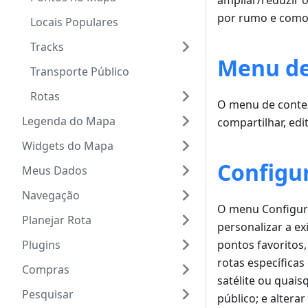
ampliar/reduzir
por rumo e como 
Locais Populares
Tracks
Menu de
Transporte Público
Rotas
O menu de contex
Legenda do Mapa
compartilhar, edi
Widgets do Mapa
Configu
Meus Dados
Navegação
O menu Configur
Planejar Rota
personalizar a e
Plugins
pontos favoritos
rotas específica
Compras
satélite ou quais
Pesquisar
público; e alterar