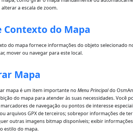
 o mapa, como girar o mapa manualmente ou automaticame
alterar a escala de zoom.
 Contexto do Mapa
to do mapa fornece informações do objeto selecionado n
tar, mover ou navegar para este local.
rar Mapa
ar mapa é um item importante no
Menu Principal
do OsmAnd
xibição do mapa para atender às suas necessidades. Você p
, marcadores de navegação ou pontos de interesse especiai
s ou arquivos GPX de terceiros; sobrepor informações de te
quer outras imagens bitmap disponíveis; exibir informaçõe
 o estilo do mapa.