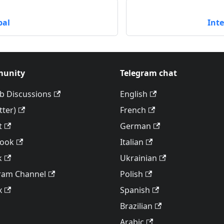
pal
Int
unity
Telegram chat
b Discussions
English
tter)
French
t
German
book
Italian
k
Ukrainian
ram Channel
Polish
x
Spanish
Brazilian
Arabic