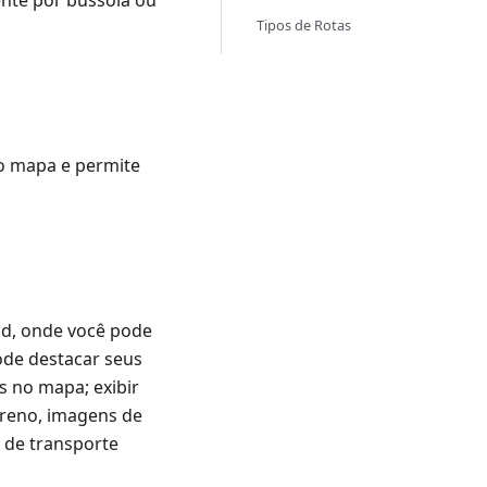
nte por bússola ou
Tipos de Rotas
o mapa e permite
, onde você pode
ode destacar seus
s no mapa; exibir
rreno, imagens de
s de transporte