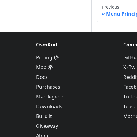
Previous
Menu Princi
OsmAnd
Comm
Pricing 💳
GitHu
Map 🌍
X (Twi
Docs
Reddi
Purchases
Face
Map legend
TikTo
Downloads
Teleg
Build it
Matri
Giveaway
About