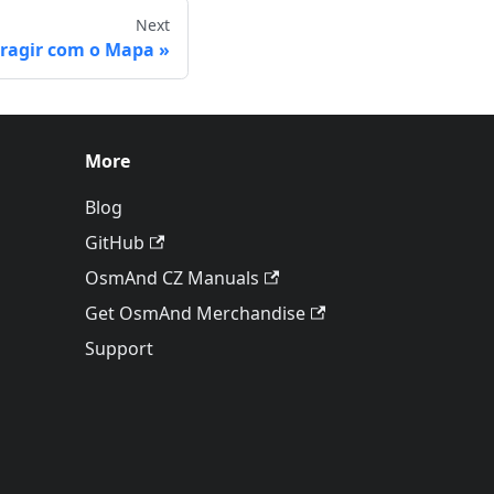
Next
eragir com o Mapa
More
Blog
GitHub
OsmAnd CZ Manuals
Get OsmAnd Merchandise
Support