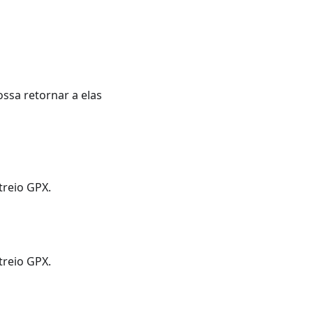
ossa retornar a elas
reio GPX.
reio GPX.