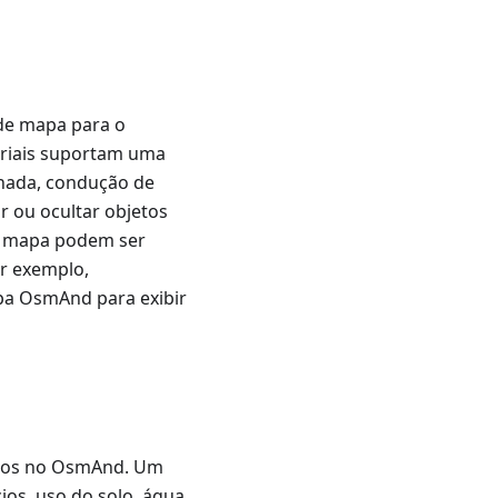
de mapa para o
oriais suportam uma
nhada, condução de
r ou ocultar objetos
do mapa podem ser
or exemplo,
apa OsmAnd para exibir
ados no OsmAnd. Um
cios, uso do solo, água