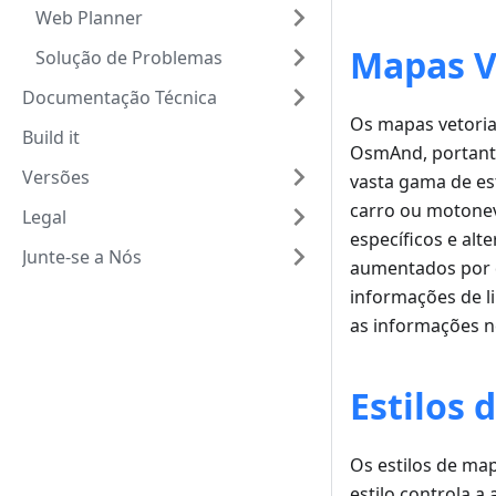
Web Planner
Mapas V
Solução de Problemas
Documentação Técnica
Os mapas vetoria
Build it
OsmAnd, portanto
Versões
vasta gama de es
carro ou motonev
Legal
específicos e al
Junte-se a Nós
aumentados por d
informações de l
as informações n
Estilos 
Os estilos de m
estilo controla a