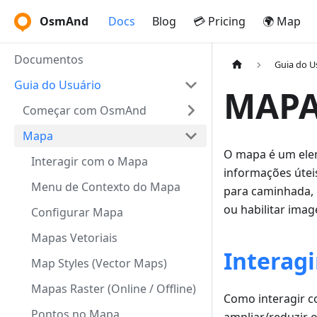
OsmAnd
Docs
Blog
💳 Pricing
🌍 Map
Documentos
Guia do U
Guia do Usuário
MAP
Começar com OsmAnd
Mapa
O mapa é um elem
Interagir com o Mapa
informações útei
Menu de Contexto do Mapa
para caminhada, 
ou habilitar imag
Configurar Mapa
Mapas Vetoriais
Interag
Map Styles (Vector Maps)
Mapas Raster (Online / Offline)
Como interagir c
Pontos no Mapa