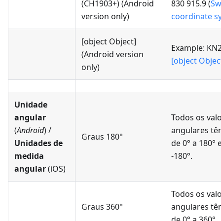
(CH1903+)
(Android
830 915.9 (
Sw
version only)
coordinate s
[object Object]
Example: KN2
(Android version
[object Objec
only)
Unidade
angular
Todos os val
(
Android
) /
angulares tê
Graus 180°
Unidades de
de 0° a 180° 
medida
-180°.
angular
(iOS)
Todos os val
Graus 360°
angulares tê
de 0° a 360°.