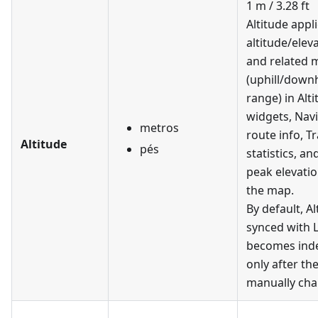
1 m / 3.28 ft
Altitude appli
altitude/elev
and related 
(uphill/downhi
range) in Alt
widgets, Nav
metros
route info, T
Altitude
pés
statistics, a
peak elevatio
the map.
By default, Al
synced with 
becomes ind
only after th
manually chan