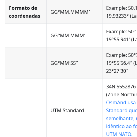
Formato de
Example: 50.
GG°MM.MMMM′
coordenadas
19.93233° (La
Example: 50°
GG°MM.MMM′
19°55.941′ (L
Example: 50°
GG°MM′SS″
19°55′56.4″ (
23°27′30″
34N 5552876
(Zone Northin
OsmAnd usa
UTM Standard
Standard que
semelhante,
idêntico ao 
UTM NATO.