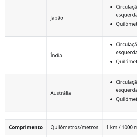
Circulaçã
esquerd
Japão
Quilóme
Circulaçã
esquerd
Índia
Quilóme
Circulaçã
esquerd
Austrália
Quilóme
Comprimento
Quilómetros/metros
1 km / 1000 