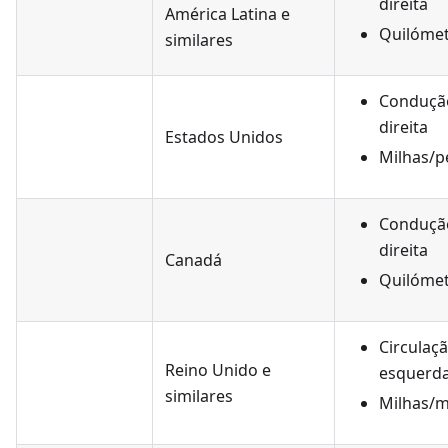
direita
América Latina e
Quilóme
similares
Conduçã
direita
Estados Unidos
Milhas/p
Conduçã
direita
Canadá
Quilóme
Circulaçã
Reino Unido e
esquerd
similares
Milhas/m