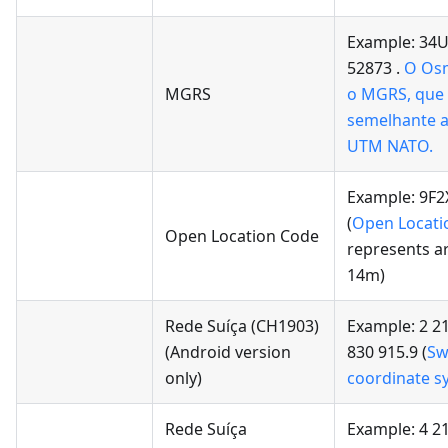
Example: 34
52873 .
O Osm
MGRS
o MGRS, que
semelhante 
UTM NATO.
Example: 9F
(
Open Locati
Open Location Code
represents a
14m)
Rede Suíça (CH1903)
Example: 2 21
(Android version
830 915.9 (
Sw
only)
coordinate s
Rede Suíça
Example: 4 21