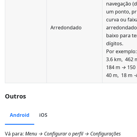
navegação (d
um ponto, p
curva ou faix
Arredondado
arredondado
baixo para t
dígitos.
Por exemplo
3.6 km, 462
184 m
→
150
40 m, 18 m
Outros
Android
iOS
Vá para:
Menu → Configurar o perfil → Configurações