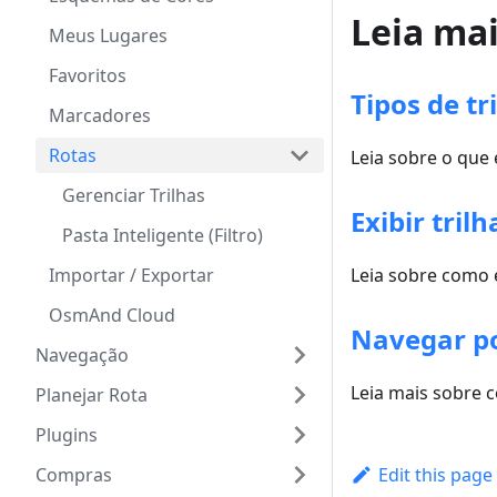
Leia ma
Meus Lugares
Favoritos
Tipos de tr
Marcadores
Rotas
Leia sobre o que é
Gerenciar Trilhas
Exibir trilh
Pasta Inteligente (Filtro)
Importar / Exportar
Leia sobre como 
OsmAnd Cloud
Navegar po
Navegação
Leia mais sobre 
Planejar Rota
Plugins
Compras
Edit this page