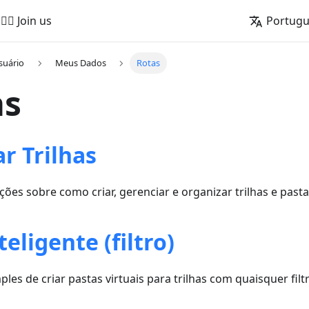
🚵‍♂️ Join us
Portug
suário
Meus Dados
Rotas
as
r Trilhas
ões sobre como criar, gerenciar e organizar trilhas e pastas
teligente (filtro)
es de criar pastas virtuais para trilhas com quaisquer filt