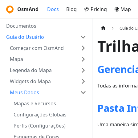
OsmAnd
Docs
Blog
💳 Pricing
🌍 Map
Documentos
Guia do U
Guia do Usuário
Trilh
Começar com OsmAnd
Mapa
Gerencia
Legenda do Mapa
Widgets do Mapa
Todas as informaç
Meus Dados
Mapas e Recursos
Pasta In
Configurações Globais
Uma maneira simpl
Perfis (Configurações)
Esquemas de Cores