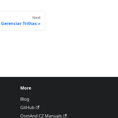
Next
Gerenciar Trilhas
More
Blog
GitHub
OsmAnd CZ Manuals