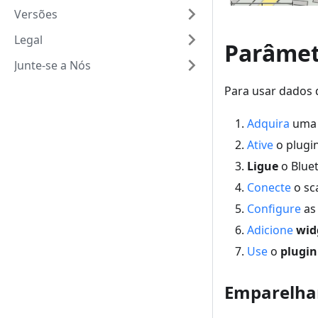
Versões
Legal
Parâmet
Junte-se a Nós
Para usar dados 
Adquira
um
Ative
o plugin
Ligue
o Bluet
Conecte
o sc
Configure
a
Adicione
wid
Use
o
plugin
Emparelhar