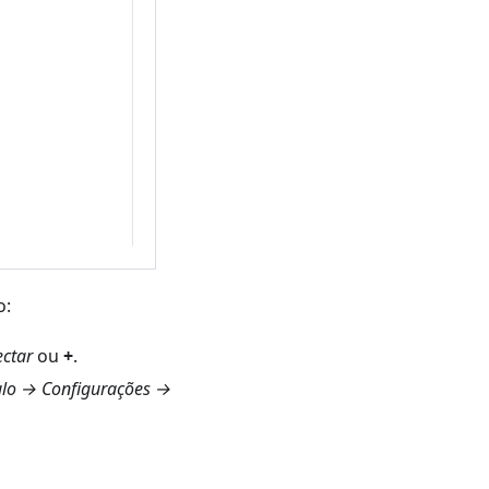
o:
ctar
ou
+
.
ulo → Configurações →