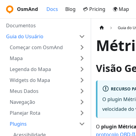
OsmAnd
Docs
Blog
💳 Pricing
🌍 Map
Documentos
Guia do U
Guia do Usuário
Métri
Começar com OsmAnd
Mapa
Visão Ge
Legenda do Mapa
Widgets do Mapa
RECURSO P
Meus Dados
O plugin Métr
Navegação
velocidade do
Planejar Rota
Plugins
O
plugin Métrica
protocolo OBD-II
Acessibilidade