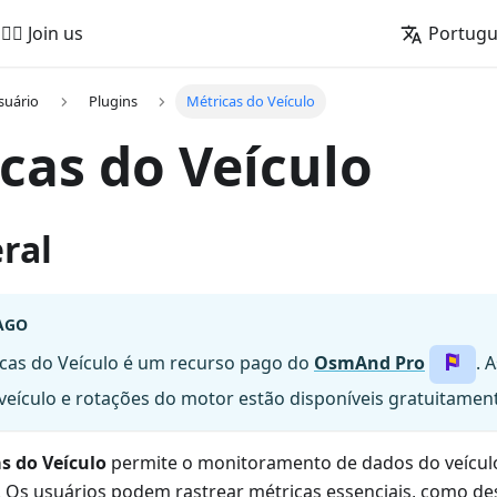
🚵‍♂️ Join us
Portug
suário
Plugins
Métricas do Veículo
cas do Veículo
ral
AGO
icas do Veículo é um recurso pago do
OsmAnd Pro
. 
 veículo e rotações do motor estão disponíveis gratuitame
s do Veículo
permite o monitoramento de dados do veículo
. Os usuários podem rastrear métricas essenciais, como 