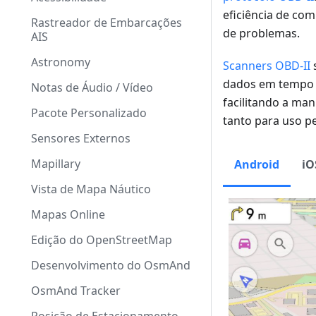
eficiência de com
Rastreador de Embarcações
de problemas.
AIS
Astronomy
Scanners OBD-II
dados em tempo r
Notas de Áudio / Vídeo
facilitando a man
Pacote Personalizado
tanto para uso p
Sensores Externos
Mapillary
Android
iO
Vista de Mapa Náutico
Mapas Online
Edição do OpenStreetMap
Desenvolvimento do OsmAnd
OsmAnd Tracker