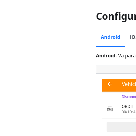
Configu
Android
iO
Android.
Vá para