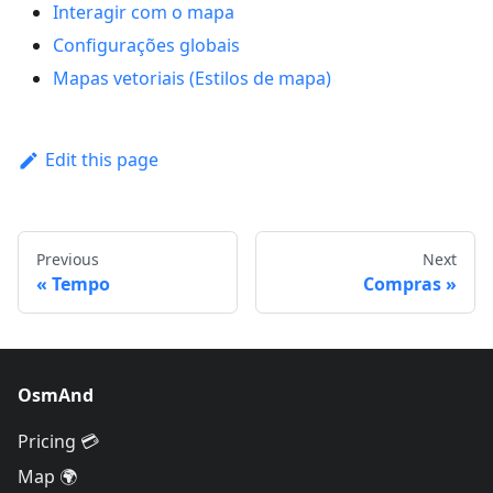
Interagir com o mapa
Configurações globais
Mapas vetoriais (Estilos de mapa)
Edit this page
Previous
Next
Tempo
Compras
OsmAnd
Pricing 💳
Map 🌍