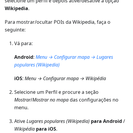
selecione um perfil e depois ative/desative a opção
Wikipedia
.
Para mostrar/ocultar POIs da Wikipedia, faça o
seguinte:
Vá para:
Android
:
Menu → Configurar mapa → Lugares
populares (Wikipedia)
iOS
:
Menu → Configurar mapa → Wikipédia
Selecione um Perfil e procure a seção
Mostrar
/
Mostrar no mapa
das configurações no
menu.
Ative
Lugares populares (Wikipedia)
para Android
/
Wikipédia
para iOS
.