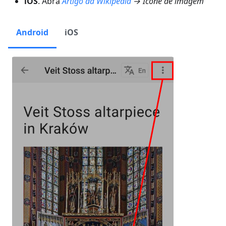
iOS
. Abra
Artigo da Wikipedia
→ Ícone de imagem
Android
iOS