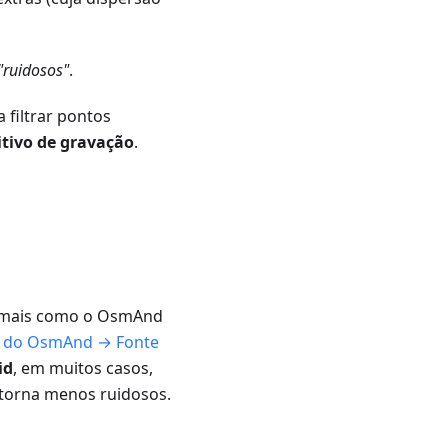
"ruidosos"
.
 filtrar pontos
itivo de gravação
.
a mais como o OsmAnd
s do OsmAnd → Fonte
id
, em muitos casos,
 torna menos ruidosos.