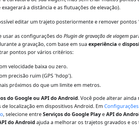
e exagerará a distância e as flutuações de elevação).
sível editar um trajeto posteriormente e remover pontos
 usar as configurações do
Plugin de gravação de viagem
para
durante a gravação, com base em sua
experiência
e
dispos
trar pontos por vários critérios:
om velocidade baixa ou zero.
om precisão ruim (GPS 'hdop').
ais próximos do que um limite em metros.
ços do Google ou API do Android
. Você pode alterar aind
 de localização em dispositivos Android. Em
Configuraçõe
ão
, selecione entre
Serviços do Google Play
e
API do Andro
API do Android
ajuda a melhorar os trajetos gravados e os