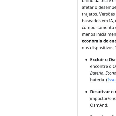
brilho da tela e 
afetar o desemp
trajetos. Versõe
baseados em IA,
comportamento di
menos inicialmen
economia de ene
dos dispositivos é
Excluir o O
encontre o
Bateria
,
Econo
bateria. (
Issu
Desativar o
impactar/enc
OsmAnd.