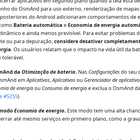
encerrar aplicativos em segundo plano quando a tela está de
enho do OsmAnd para uso externo, renderização de mapas
s posteriores do Android adicionaram comportamentos de 
 como
Bateria automática
e
Economia de energia automá
nâmico e ainda menos previsível. Para evitar problemas d
te ou para depuração,
considere desativar completament
rgia
. Os usuários relatam que o impacto na vida útil da ba
 tolerável.
smAnd da
Otimização de bateria
.
Nas
Configurações
do seu d
 OsmAnd em
Aplicativos
,
Aplicativos
ou
Gerenciador de aplicativo
mia de energia
ou
Consumo de energia
e exclua o OsmAnd da
e #5255
)
 modo
Economia de energia
.
Este modo tem uma alta chanc
errar até mesmo serviços em primeiro plano, como a grav