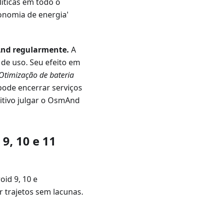
olíticas em todo o
onomia de energia'
And regularmente.
A
de uso. Seu efeito em
Otimização de bateria
pode encerrar serviços
itivo julgar o OsmAnd
9, 10 e 11
id 9, 10 e
 trajetos sem lacunas.