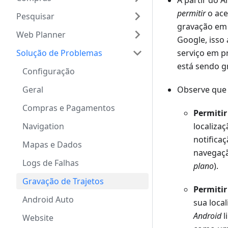
A partir do 
permitir
o ace
Pesquisar
gravação em
Web Planner
Google, isso
Solução de Problemas
serviço em p
está sendo g
Configuração
Geral
Observe que 
Compras e Pagamentos
Permitir
Navigation
localiza
notificaç
Mapas e Dados
navegaçã
Logs de Falhas
plano
).
Gravação de Trajetos
Permitir
Android Auto
sua loca
Android
l
Website