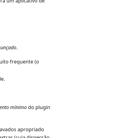
a um aplicativo de
gunçado
.
ito frequente (o
de.
ento mínimo
do plugin
ravados apropriado
xtras (cuja dispersão