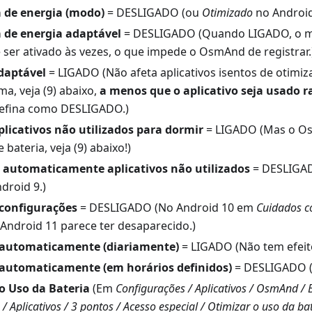
 de energia (modo)
= DESLIGADO (ou
Otimizado
no Android
 de energia adaptável
= DESLIGADO (Quando LIGADO, o m
 ser ativado às vezes, o que impede o OsmAnd de registrar.
daptável
= LIGADO (Não afeta aplicativos isentos de otimiz
a, veja (9) abaixo,
a menos que o aplicativo seja usado 
defina como DESLIGADO.)
plicativos não utilizados para dormir
= LIGADO (Mas o Os
 bateria, veja (9) abaixo!)
 automaticamente aplicativos não utilizados
= DESLIGAD
droid 9.)
configurações
= DESLIGADO (No Android 10 em
Cuidados co
 Android 11 parece ter desaparecido.)
 automaticamente (diariamente)
= LIGADO (Não tem efeito
 automaticamente (em horários definidos)
= DESLIGADO (N
o Uso da Bateria
(Em
Configurações / Aplicativos / OsmAnd / 
/ Aplicativos / 3 pontos / Acesso especial / Otimizar o uso da b