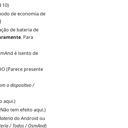
 10)
odo de economia de
)
ação de bateria de
raramente
. Para
mAnd é isento de
O (Parece presente
m o dispositivo /
 aqui.)
ão tem efeito aqui.)
Bateria
do Android ou
ateria / Todos / OsmAnd
)