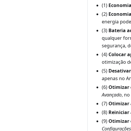
(1)
Economia
(2)
Economia
energia pode
(3)
Bateria a
qualquer form
segurança, 
(4)
Colocar a
otimização de
(5)
Desativar
apenas no An
(6)
Otimizar 
Avançado
, no
(7)
Otimizar
(8)
Reiniciar
(9)
Otimizar 
Configurações 