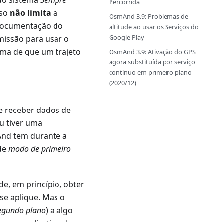
 do sistema
Sempre
Percorrida
sso
não limita
a
OsmAnd 3.9: Problemas de
 documentação do
altitude ao usar os Serviços do
Google Play
issão para usar o
ema de que um trajeto
OsmAnd 3.9: Ativação do GPS
agora substituída por serviço
contínuo em primeiro plano
(2020/12)
de receber dados de
u tiver uma
nd tem durante a
 de
modo de primeiro
ode, em princípio, obter
se aplique. Mas o
egundo plano
) a algo