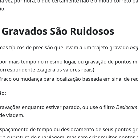
 vez por hora, o que certamente não é o modo correto par
ão.
s Gravados São Ruidosos
mas típicos de precisão que levam a um trajeto gravado
ba
or mais tempo no mesmo lugar, ou gravação de pontos mu
orrespondente exagera os valores reais)
 fraco ou mudança para localização baseada em sinal de re
ão:
ravações enquanto estiver parado, ou use o filtro
Deslocam
de viagem.
espaçamento de tempo ou deslocamento de seus pontos g
r a curvatura de sua viagem, mas sem criar muitos pontos e