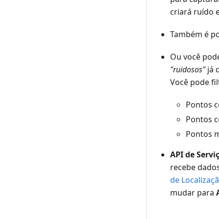
criará ruído 
Também é pos
Ou você pode
"ruidosos"
já 
Você pode fil
Pontos c
Pontos c
Pontos m
API de Servi
recebe dados
de Localizaç
mudar para