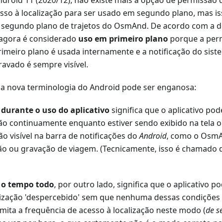
Android 11 (2020/12), não existe mais a opção de permissão
sso à localização para ser usado em segundo plano, mas i
 segundo plano de trajetos do OsmAnd. De acordo com a
 agora é considerado
uso em primeiro plano
porque a perm
rimeiro plano é usada internamente e a notificação do sist
ravado é sempre visível.
a nova terminologia do Android pode ser enganosa:
 durante o uso do aplicativo
significa que o aplicativo po
ção continuamente enquanto estiver sendo exibido na tela o
ão visível na barra de notificações do
Android
, como o OsmA
o ou gravação de viagem. (Tecnicamente, isso é chamado
 o tempo todo
, por outro lado, significa que o aplicativo p
lização 'despercebido' sem que nenhuma dessas condições 
imita a frequência de acesso à localização neste modo (
de s