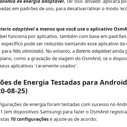
onomia de energia adaptável
.
Ter isso 'ativado' aplicará p
eadas em padrões de uso, para desativar/ativar o modo 'ec
teria adaptável
a menos que você use o aplicativo Osm
ável
funciona por aplicativo, também com base em padrões 
 específico pode ser reduzido isentando esse aplicativo da
r para
Não otimizado
). No entanto, a
Bateria adaptável
ainda 
plano, como a gravação de viagem do OsmAnd, se o dispos
eus aplicativos 'raramente usados'.
ões de Energia Testadas para Android 
20-08-25)
figurações de energia foram testadas com sucesso no Andro
1 (em dispositivos Samsung) para fazer o OsmAnd registrar
 estas
10 configurações
e ajuste-as de acordo: