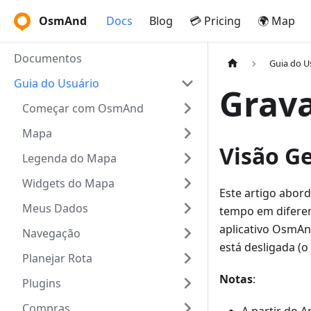
OsmAnd
Docs
Blog
💳 Pricing
🌍 Map
Documentos
Guia do U
Guia do Usuário
Grava
Começar com OsmAnd
Mapa
Visão Ge
Legenda do Mapa
Widgets do Mapa
Este artigo abor
Meus Dados
tempo em diferen
aplicativo OsmAn
Navegação
está desligada (o
Planejar Rota
Notas
:
Plugins
Compras