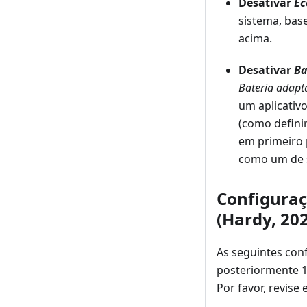
Desativar
Ec
sistema, bas
acima.
Desativar
Ba
Bateria adapt
um aplicativo
(como defini
em primeiro 
como um de s
Configuraç
(Hardy, 20
As seguintes con
posteriormente 1
Por favor, revise