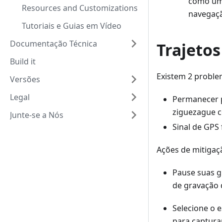
como uma
Resources and Customizations
navegaç
Tutoriais e Guias em Vídeo
Documentação Técnica
Trajeto
Build it
Existem 2 proble
Versões
Legal
Permanecer p
ziguezague c
Junte-se a Nós
Sinal de GPS
Ações de mitigaç
Pause suas g
de gravação 
Selecione o 
para captura