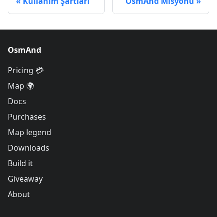
Kullanım Şartları
OsmAnd Misyonu
OsmAnd
Pricing 💳
Map 🌍
Docs
Purchases
Map legend
Downloads
Build it
Giveaway
About