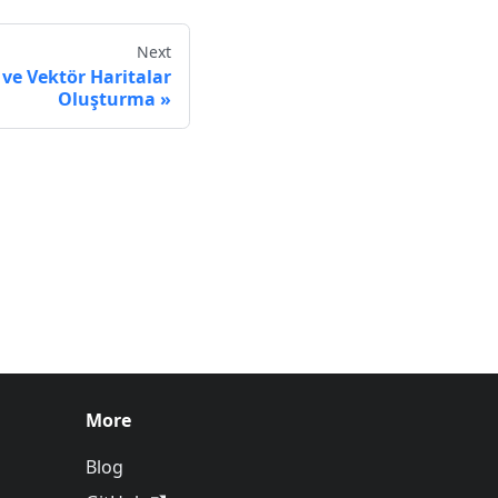
Next
 ve Vektör Haritalar
Oluşturma
More
Blog