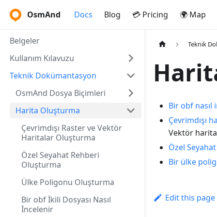
OsmAnd
Docs
Blog
💳 Pricing
🌍 Map
Belgeler
Teknik D
Kullanım Kılavuzu
Hari
Teknik Dokümantasyon
OsmAnd Dosya Biçimleri
Bir obf nasıl 
Harita Oluşturma
Çevrimdışı ha
Çevrimdışı Raster ve Vektör
Vektör harita
Haritalar Oluşturma
Özel Seyahat
Özel Seyahat Rehberi
Bir ülke pol
Oluşturma
Ülke Poligonu Oluşturma
Edit this page
Bir obf İkili Dosyası Nasıl
İncelenir