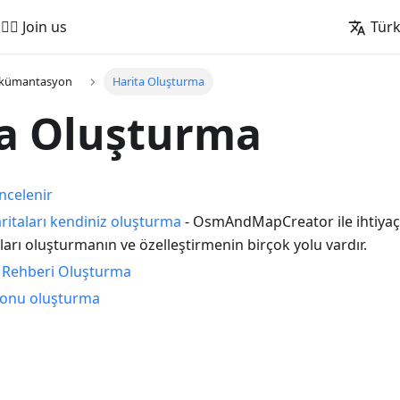
🚵‍♂️ Join us
Tür
okümantasyon
Harita Oluşturma
ta Oluşturma
incelenir
ritaları kendiniz oluşturma
- OsmAndMapCreator ile ihtiyaçla
ları oluşturmanın ve özelleştirmenin birçok yolu vardır.
 Rehberi Oluşturma
igonu oluşturma