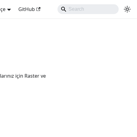
kçe
GitHub
rınız için Raster ve