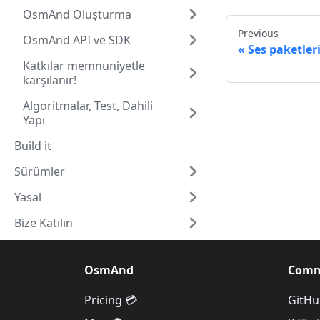
OsmAnd Oluşturma
Previous
OsmAnd API ve SDK
Ses paketler
Katkılar memnuniyetle
karşılanır!
Algoritmalar, Test, Dahili
Yapı
Build it
Sürümler
Yasal
Bize Katılın
OsmAnd
Comm
Pricing 💳
GitHu