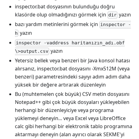
inspector.bat dosyasının bulunduğu doğru
klasörde olup olmadığınızı görmek için
yazın
dir
bazı yardım metinlerini görmek için
inspector -
yazın
h
inspector -vaddress haritanızın_adı.obf
yazın
\>output.csv
Yetersiz bellek veya benzeri bir Java konsol hatası
alırsanız, inspector.bat dosyasını -Xmx512M (veya
benzeri) parametresindeki sayıyı adım adım daha
yüksek bir değere artırarak düzenleyin
Bu (muhtemelen çok büyük) CSV metin dosyasını
Notepad++ gibi çok büyük dosyaları yükleyebilen
herhangi bir düzenleyiciye veya programa
yüklemeyi deneyin... veya Excel veya LibreOffice
calc gibi herhangi bir elektronik tablo programına
aktarmayı deneyin (alan ayırıcı olarak SEKME'yi