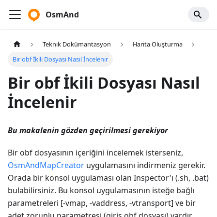
OsmAnd
Teknik Dokümantasyon
Harita Oluşturma
Bir obf İkili Dosyası Nasıl İncelenir
Bir obf İkili Dosyası Nasıl
İncelenir
Bu makalenin gözden geçirilmesi gerekiyor
Bir obf dosyasının içeriğini incelemek isterseniz,
OsmAndMapCreator
uygulamasını indirmeniz gerekir.
Orada bir konsol uygulaması olan Inspector'ı (.sh, .bat)
bulabilirsiniz. Bu konsol uygulamasının isteğe bağlı
parametreleri [-vmap, -vaddress, -vtransport] ve bir
adet zorunlu parametresi (giriş obf dosyası) vardır.