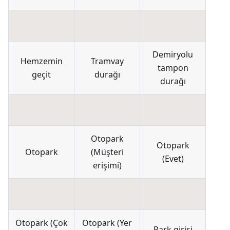
Demiryolu
Hemzemin
Tramvay
tampon
geçit
durağı
durağı
Otopark
Otopark
Otopark
(
Müşteri
(
Evet
)
erişimi
)
Otopark
(
Çok
Otopark
(
Yer
Park girişi