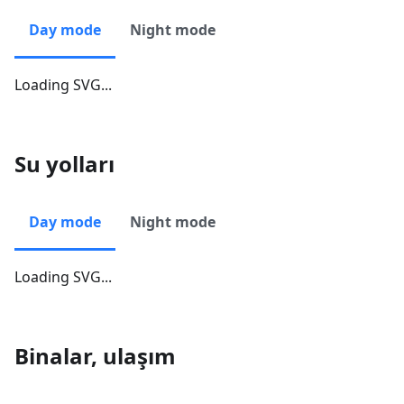
Day mode
Night mode
Loading SVG...
Su yolları
Day mode
Night mode
Loading SVG...
Binalar, ulaşım