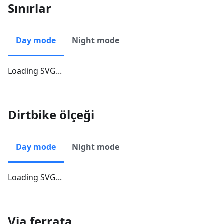
Sınırlar
Day mode
Night mode
Loading SVG...
Dirtbike ölçeği
Day mode
Night mode
Loading SVG...
Via ferrata