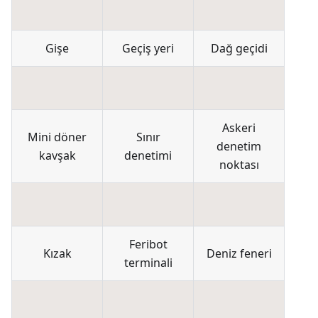
Gişe
Geçiş yeri
Dağ geçidi
Askeri
Mini döner
Sınır
denetim
kavşak
denetimi
noktası
Feribot
Kızak
Deniz feneri
terminali