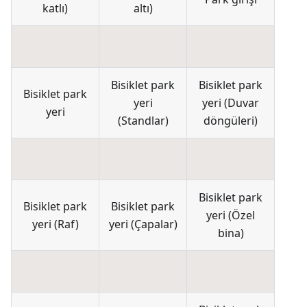
katlı
)
altı
)
Bisiklet park
Bisiklet park
Bisiklet park
yeri
yeri
(
Duvar
yeri
(
Standlar
)
döngüleri
)
Bisiklet park
Bisiklet park
Bisiklet park
yeri
(
Özel
yeri
(
Raf
)
yeri
(
Çapalar
)
bina
)