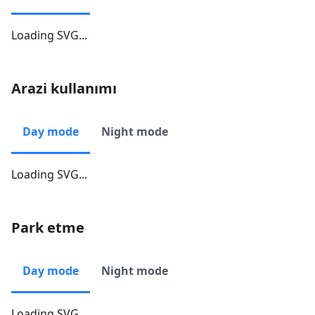
Loading SVG...
Arazi kullanımı
Day mode
Night mode
Loading SVG...
Park etme
Day mode
Night mode
Loading SVG...