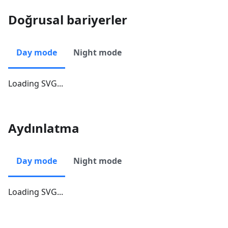
Doğrusal bariyerler
Day mode
Night mode
Loading SVG...
Aydınlatma
Day mode
Night mode
Loading SVG...