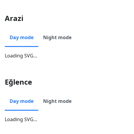
Arazi
Day mode
Night mode
Loading SVG...
Eğlence
Day mode
Night mode
Loading SVG...