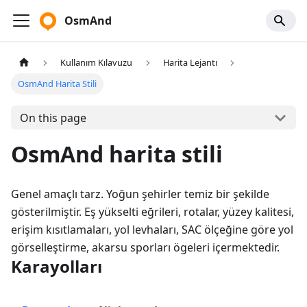
OsmAnd
Kullanım Kılavuzu
Harita Lejantı
OsmAnd Harita Stili
On this page
OsmAnd harita stili
Genel amaçlı tarz. Yoğun şehirler temiz bir şekilde
gösterilmiştir. Eş yükselti eğrileri, rotalar, yüzey kalitesi,
erişim kısıtlamaları, yol levhaları, SAC ölçeğine göre yol
görselleştirme, akarsu sporları ögeleri içermektedir.
Karayolları