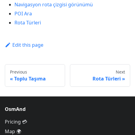
Navigasyon rota çizgisi görünümü
POI Ara
Rota Türleri
Edit this page
Previous
Next
Toplu Taşıma
Rota Türleri
OsmAnd
Pricing 💳
Map 🌍