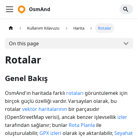
OsmAnd
Kullanım Kılavuzu
Harita
Rotalar
On this page
Rotalar
Genel Bakış
OsmAnd'ın haritada farklı
rotaları
görüntülemek için
birçok güçlü özelliği vardır. Varsayılan olarak, bu
rotalar
vektör haritalarının
bir parçasıdır
(OpenStreetMap verisi), ancak benzer işlevsellik
izler
tarafından sağlanır; bunlar
Rota Planla
ile
oluşturulabilir,
GPX izleri
olarak içe aktarılabilir,
Seyahat