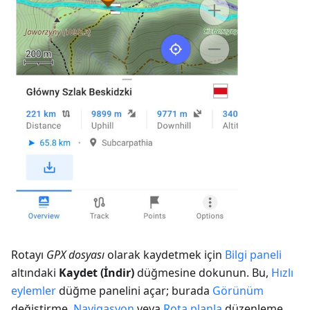
Rotayı
GPX dosyası
olarak kaydetmek için
Bilgi paneli
altındaki
Kaydet (İndir)
düğmesine dokunun. Bu,
Hızlı
eylemler
düğme panelini açar; burada
Görünüm
değiştirme,
Navigasyon
veya
Rota planla
düzenleme