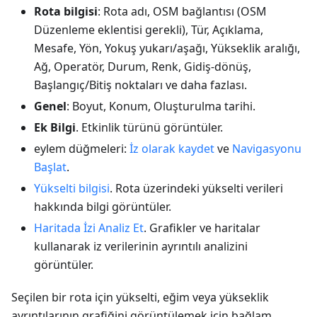
Rota bilgisi
: Rota adı, OSM bağlantısı (OSM
Düzenleme eklentisi gerekli), Tür, Açıklama,
Mesafe, Yön, Yokuş yukarı/aşağı, Yükseklik aralığı,
Ağ, Operatör, Durum, Renk, Gidiş-dönüş,
Başlangıç/Bitiş noktaları ve daha fazlası.
Genel
: Boyut, Konum, Oluşturulma tarihi.
Ek Bilgi
. Etkinlik türünü görüntüler.
eylem düğmeleri:
İz olarak kaydet
ve
Navigasyonu
Başlat
.
Yükselti bilgisi
. Rota üzerindeki yükselti verileri
hakkında bilgi görüntüler.
Haritada İzi Analiz Et
. Grafikler ve haritalar
kullanarak iz verilerinin ayrıntılı analizini
görüntüler.
Seçilen bir rota için yükselti, eğim veya yükseklik
ayrıntılarının grafiğini görüntülemek için bağlam