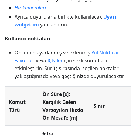
Hız kameraları
.
Ayrıca duyurularla birlikte kullanılacak
Uyarı
widget'ını
yapılandırın.
Kullanıcı noktaları
:
Önceden ayarlanmış ve eklenmiş
Yol Noktaları
,
Favoriler
veya
İÇN'ler
için sesli komutları
etkinleştirin. Sürüş sırasında, seçilen noktalar
yaklaştığınızda veya geçtiğinizde duyurulacaktır.
Ön Süre [s]:
Komut
Karşılık Gelen
Sınır
Türü
Varsayılan Hızda
Ön Mesafe [m]
60 s: