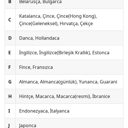
B
Belarusça, Bulgarca
Katalanca, Çince, Çince(Hong Kong),
C
Çince(Geleneksel), Hırvatça, Çekçe
D
Danca, Hollandaca
E
İngilizce, İngilizce(Birleşik Krallık), Estonca
F
Fince, Fransızca
G
Almanca, Almanca(günlük), Yunanca, Guarani
H
Hintçe, Macarca, Macarca(resmi), İbranice
I
Endonezyaca, İtalyanca
J
Japonca