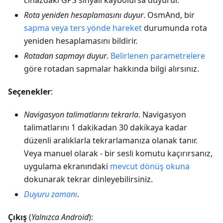
cihazdaki GPS sinyali kaybolursa duyurur.
Rota yeniden hesaplamasını duyur
. OsmAnd, bir
sapma veya ters yönde hareket
durumunda rota
yeniden hesaplamasını bildirir.
Rotadan sapmayı duyur
.
Belirlenen parametrelere
göre rotadan sapmalar hakkında bilgi alırsınız.
Seçenekler
:
Navigasyon talimatlarını tekrarla
. Navigasyon
talimatlarını 1 dakikadan 30 dakikaya kadar
düzenli aralıklarla tekrarlamanıza olanak tanır.
Veya manuel olarak - bir sesli komutu kaçırırsanız,
uygulama ekranındaki
mevcut dönüş okuna
dokunarak tekrar dinleyebilirsiniz.
Duyuru zamanı
.
Çıkış
(
Yalnızca Android
):