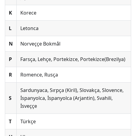
K
Korece
L
Letonca
N
Norveççe Bokmål
P
Farsça, Lehçe, Portekizce, Portekizce(Brezilya)
R
Romence, Rusça
Sardunyaca, Sırpça (Kiril), Slovakça, Slovence,
S
İspanyolca, İspanyolca (Arjantin), Svahili,
İsveççe
T
Türkçe