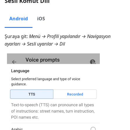
Sesli Komut Dili
Android
iOS
Şuraya git:
Menü → Profili yapılandır → Navigasyon
ayarları → Sesli uyarılar → Dil