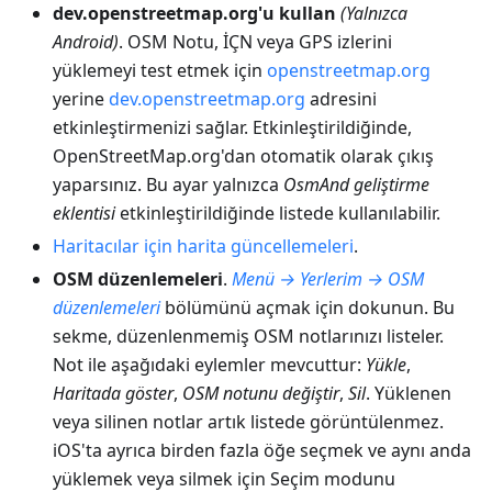
dev.openstreetmap.org'u kullan
(Yalnızca
Android)
. OSM Notu, İÇN veya GPS izlerini
yüklemeyi test etmek için
openstreetmap.org
yerine
dev.openstreetmap.org
adresini
etkinleştirmenizi sağlar. Etkinleştirildiğinde,
OpenStreetMap.org'dan otomatik olarak çıkış
yaparsınız. Bu ayar yalnızca
OsmAnd geliştirme
eklentisi
etkinleştirildiğinde listede kullanılabilir.
Haritacılar için harita güncellemeleri
.
OSM düzenlemeleri
.
Menü → Yerlerim → OSM
düzenlemeleri
bölümünü açmak için dokunun. Bu
sekme, düzenlenmemiş OSM notlarınızı listeler.
Not ile aşağıdaki eylemler mevcuttur:
Yükle
,
Haritada göster
,
OSM notunu değiştir
,
Sil
. Yüklenen
veya silinen notlar artık listede görüntülenmez.
iOS'ta ayrıca birden fazla öğe seçmek ve aynı anda
yüklemek veya silmek için Seçim modunu