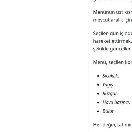
Menünün üst kısmı
mevcut aralık içi
Seçilen gün içind
hareket ettirmek,
şekilde günceller.
Menü, seçilen kon
Sıcaklık
.
Yağış
.
Rüzgar
.
Hava basıncı
.
Bulut
.
Her değer, tahmin