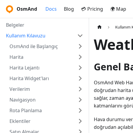
OsmAnd
Docs
Blog
💳 Pricing
🌍 Map
Belgeler
Kullanım 
Kullanım Kılavuzu
Weat
OsmAnd ile Başlangıç
Harita
Genel B
Harita Lejantı
Harita Widget'ları
OsmAnd Web Harit
Verilerim
doğrudan harita ü
sağlar, zaman ayar
Navigasyon
katmanlarını gör
Rota Planlama
Hava durumu veri
Eklentiler
doğrudan açılabil
Satın Almalar