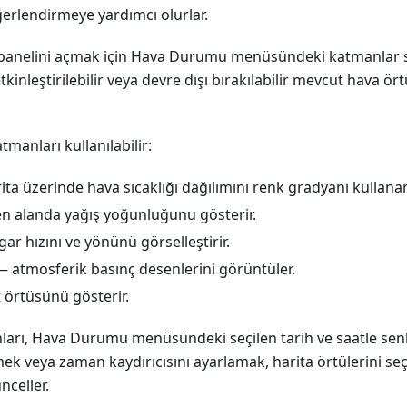
ğerlendirmeye yardımcı olurlar.
panelini açmak için Hava Durumu menüsündeki katmanlar si
kinleştirilebilir veya devre dışı bırakılabilir mevcut hava örtü
manları kullanılabilir:
ta üzerinde hava sıcaklığı dağılımını renk gradyanı kullana
n alanda yağış yoğunluğunu gösterir.
ar hızını ve yönünü görselleştirir.
 atmosferik basınç desenlerini görüntüler.
 örtüsünü gösterir.
arı, Hava Durumu menüsündeki seçilen tarih ve saatle senk
k veya zaman kaydırıcısını ayarlamak, harita örtülerini seç
celler.