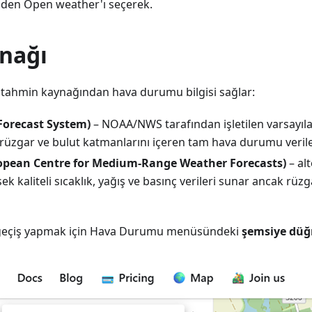
en Open weather'ı seçerek.
ynağı
tahmin kaynağından hava durumu bilgisi sağlar:
Forecast System)
– NOAA/NWS tarafından işletilen varsayıla
rüzgar ve bulut katmanlarını içeren tam hava durumu veriler
opean Centre for Medium-Range Weather Forecasts)
– alt
k kaliteli sıcaklık, yağış ve basınç verileri sunar ancak rüzg
 geçiş yapmak için Hava Durumu menüsündeki
şemsiye dü