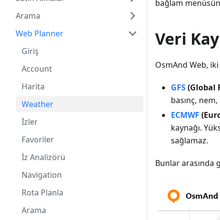
bağlam menüsünd
Arama
Web Planner
Veri Ka
Giriş
OsmAnd Web, iki 
Account
Harita
GFS
(Global 
basınç, nem, 
Weather
ECMWF
(Eur
İzler
kaynağı. Yükse
Favoriler
sağlamaz.
İz Analizörü
Bunlar arasında
Navigation
Rota Planla
Arama