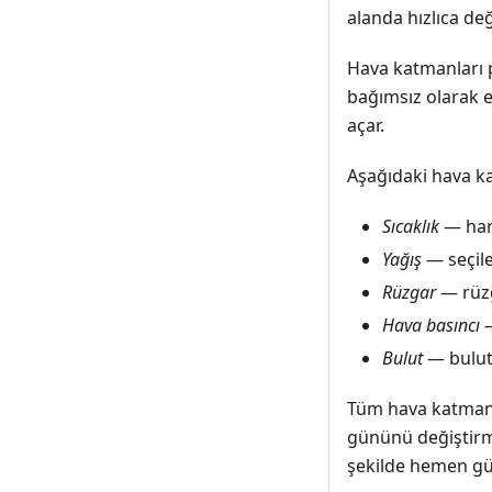
alanda hızlıca de
Hava katmanları 
bağımsız olarak et
açar.
Aşağıdaki hava kat
Sıcaklık
— hari
Yağış
— seçile
Rüzgar
— rüzg
Hava basıncı
—
Bulut
— bulut
Tüm hava katmanl
gününü değiştirme
şekilde hemen gün