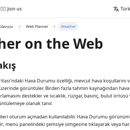
🚵‍♂️ Join us
Tür
Kılavuzu
Web Planner
Weather
her on the Web
akış
ası'ndaki Hava Durumu özelliği, mevcut hava koşullarını ve
zerinde görüntüler. Birden fazla tahmin kaynağından hava b
lamasını destekler ve sıcaklık, rüzgar, basınç, bulut örtüsü 
üntülemeye olanak tanır.
leri oturum açmadan kullanılabilir. Hava Durumu görünüm
ir; menü panelindeki şemsiye simgesine tıklayarak veya hari