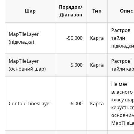
Порядок/
Шар
Тип
Опис
Діапазон
Растрові
MapTileLayer
-50 000
Карта
тайли
(підкладка)
підкладки
MapTileLayer
Растрові
5 000
Карта
(основний шар)
тайли ка
Не має
власного
класу шар
ContourLinesLayer
6 000
Карта
керуєтьс
основни
MapTileLa