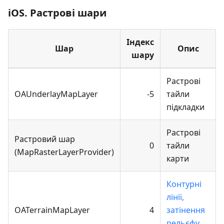
iOS. Растрові шари
Індекс
Шар
Опис
шару
Растрові
OAUnderlayMapLayer
-5
тайли
підкладки
Растрові
Растровий шар
0
тайли
(MapRasterLayerProvider)
карти
Контурні
лінії,
OATerrainMapLayer
4
затінення
рельєфу