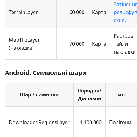
Затіненн
TerrainLayer
60 000
Карта
рельєфу 
схили
Растрові
MapTileLayer
70 000
Карта
тайли
(накладка)
накладки
Android. Символьні шари
Порядок/
Шар / символи
Тип
Діапазон
DownloadedRegionsLayer
-1 100 000
Полігони