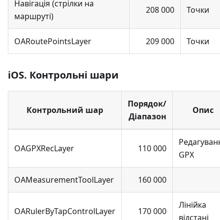
Навігація (стрілки на
208 000
Точки
маршруті)
OARoutePointsLayer
209 000
Точки
iOS. Контрольні шари
Порядок/
Контрольний шар
Опис
Діапазон
Редагуван
OAGPXRecLayer
110 000
GPX
OAMeasurementToolLayer
160 000
Лінійка
OARulerByTapControlLayer
170 000
відстані