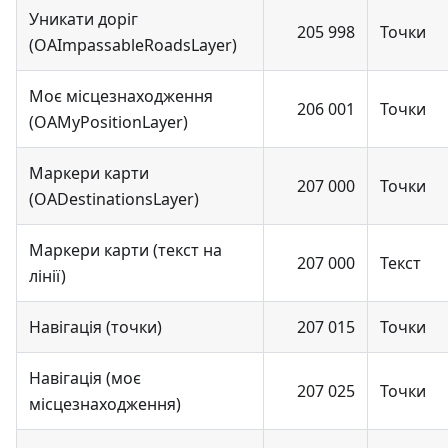
Уникати доріг
205 998
Точки
(OAImpassableRoadsLayer)
Моє місцезнаходження
206 001
Точки
(OAMyPositionLayer)
Маркери карти
207 000
Точки
(OADestinationsLayer)
Маркери карти (текст на
207 000
Текст
лінії)
Навігація (точки)
207 015
Точки
Навігація (моє
207 025
Точки
місцезнаходження)