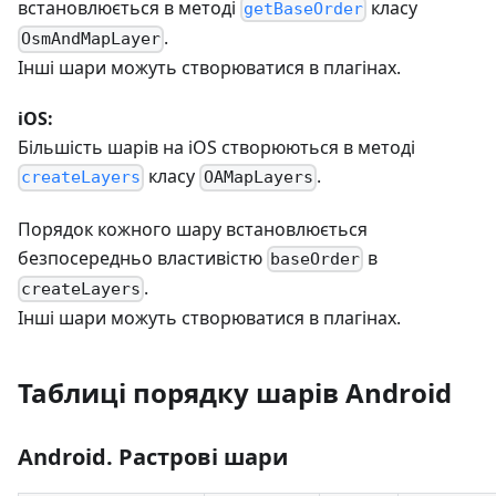
встановлюється в методі
класу
getBaseOrder
.
OsmAndMapLayer
Інші шари можуть створюватися в плагінах.
iOS:
Більшість шарів на iOS створюються в методі
класу
.
createLayers
OAMapLayers
Порядок кожного шару встановлюється
безпосередньо властивістю
в
baseOrder
.
createLayers
Інші шари можуть створюватися в плагінах.
Таблиці порядку шарів Android
Android. Растрові шари