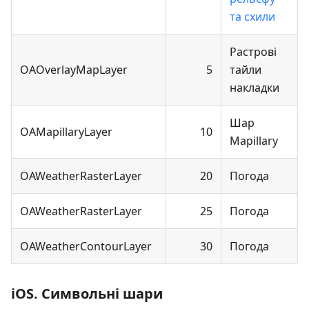
та схили
Растрові
OAOverlayMapLayer
5
тайли
накладки
Шар
OAMapillaryLayer
10
Mapillary
OAWeatherRasterLayer
20
Погода
OAWeatherRasterLayer
25
Погода
OAWeatherContourLayer
30
Погода
iOS. Символьні шари