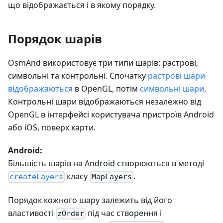
що відображається і в якому порядку.
Порядок шарів
OsmAnd використовує три типи шарів: растрові,
символьні та контрольні. Спочатку
растрові шари
відображаються
в OpenGL, потім
символьні шари
.
Контрольні шари відображаються незалежно від
OpenGL в інтерфейсі користувача пристроїв Android
або iOS, поверх карти.
Android:
Більшість шарів на Android створюються в методі
класу
.
createLayers
MapLayers
Порядок кожного шару залежить від його
властивості
під час створення і
zOrder