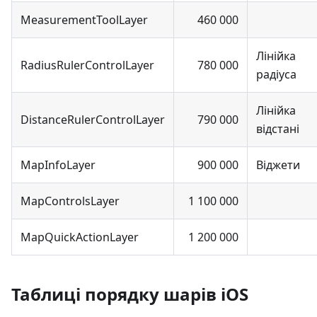
MeasurementToolLayer
460 000
Лінійка
RadiusRulerControlLayer
780 000
радіуса
Лінійка
DistanceRulerControlLayer
790 000
відстані
MapInfoLayer
900 000
Віджети
MapControlsLayer
1 100 000
MapQuickActionLayer
1 200 000
Таблиці порядку шарів iOS