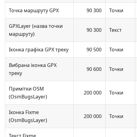
Точка маршруту GPX
90 300
Точки
GPXLayer (назва точки
90 300
Текст
маршруту)
Іконка графіка GPX треку
90 500
Точки
Вибрана іконка GPX
90 600
Точки
треку
Примітки OSM
200 000
Точки
(OsmBugsLayer)
Іконка Fixme
200 000
Точки
(OsmBugsLayer)
Текст Fixme