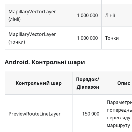
MapillaryVectorLayer
1 000 000
Лінії
(лінії)
MapillaryVectorLayer
1 000 000
Точки
(точки)
Android. Контрольні шари
Порядок/
Контрольний шар
Опис
Діапазон
Параметр
попереднь
PreviewRouteLineLayer
150 000
перегляду
маршруту