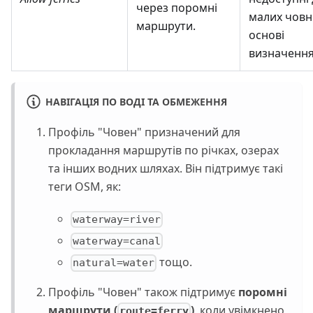
через поромні
малих човн
маршрути.
основі
визначенн
НАВІГАЦІЯ ПО ВОДІ ТА ОБМЕЖЕННЯ
Профіль "Човен" призначений для
прокладання маршрутів по річках, озерах
та інших водних шляхах. Він підтримує такі
теги OSM, як:
waterway=river
waterway=canal
тощо.
natural=water
Профіль "Човен" також підтримує
поромні
маршрути (
)
, коли увімкнено
route=ferry