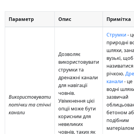
Параметр
Опис
Примітка
Струмки
- ц
природні в
шляхи, зан
Дозволяє
вузькі, щоб
використовувати
називатися
струмки та
річкою.
Дре
дренажні канали
канали
- це
для навігації
водні шляхи
човнів.
Використовувати
зазвичай
Увімкнення цієї
потічки та стічні
облицьован
опції може бути
канали
бетоном а
корисним для
подібним
невеликих
матеріалом
човнів, таких як