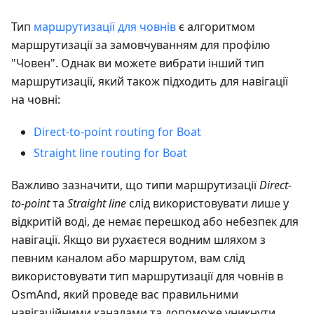
Тип
маршрутизації для човнів
є алгоритмом
маршрутизації за замовчуванням для профілю
"Човен". Однак ви можете вибрати інший тип
маршрутизації, який також підходить для навігації
на човні:
Direct-to-point routing for Boat
Straight line routing for Boat
Важливо зазначити, що типи маршрутизації
Direct-
to-point
та
Straight line
слід використовувати лише у
відкритій воді, де немає перешкод або небезпек для
навігації. Якщо ви рухаєтеся водним шляхом з
певним каналом або маршрутом, вам слід
використовувати тип маршрутизації для човнів в
OsmAnd, який проведе вас правильними
навігаційними каналами та допоможе уникнути