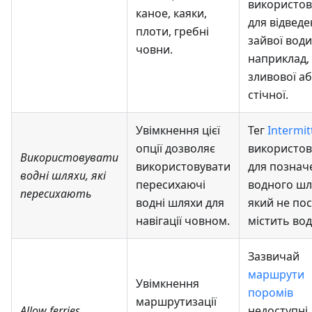
використо
каное, каяки,
для відвед
плоти, гребні
зайвої води
човни.
наприклад,
зливової а
стічної.
Увімкнення цієї
Тег
Intermit
опції дозволяє
використов
Використовувати
використовувати
для познач
водні шляхи, які
пересихаючі
водного шл
пересихають
водні шляхи для
який не по
навігації човном.
містить вод
Зазвичай
маршрути
Увімкнення
поромів
маршрутизації
Allow ferries
недоступні 