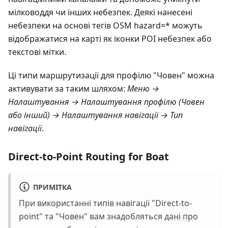
мілководдя чи інших небезпек. Деякі нанесені
небезпеки на основі тегів OSM hazard=* можуть
відображатися на карті як іконки POI небезпек або
текстові мітки.
Ці типи маршрутизації для профілю "Човен" можна
активувати за таким шляхом:
Меню →
Налаштування → Налаштування профілю
(
Човен
або інший) →
Налаштування навігації → Тип
навігації
.
Direct-to-Point Routing for Boat
ПРИМІТКА
При використанні типів навігації "Direct-to-
point" та "Човен" вам знадобляться
дані про