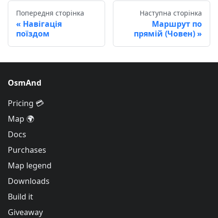
Попередня сторінка
Наступна сторінка
Навігація
Маршрут по
поїздом
прямій (Човен)
OsmAnd
Pricing 💳
Map 🌍
Docs
Purchases
Map legend
Downloads
Build it
Giveaway