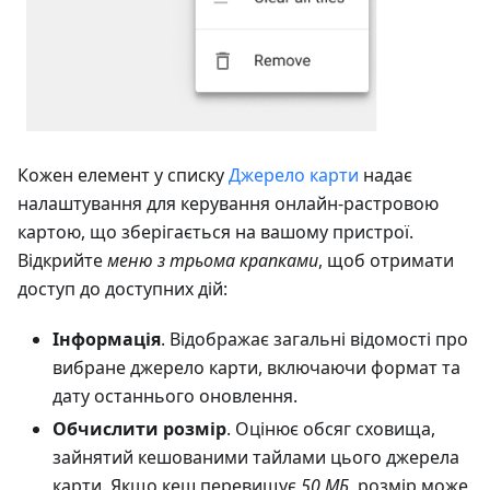
Кожен елемент у списку
Джерело карти
надає
налаштування для керування онлайн-растровою
картою, що зберігається на вашому пристрої.
Відкрийте
меню з трьома крапками
, щоб отримати
доступ до доступних дій:
Інформація
. Відображає загальні відомості про
вибране джерело карти, включаючи формат та
дату останнього оновлення.
Обчислити розмір
. Оцінює обсяг сховища,
зайнятий кешованими тайлами цього джерела
карти. Якщо кеш перевищує
50 МБ
, розмір може