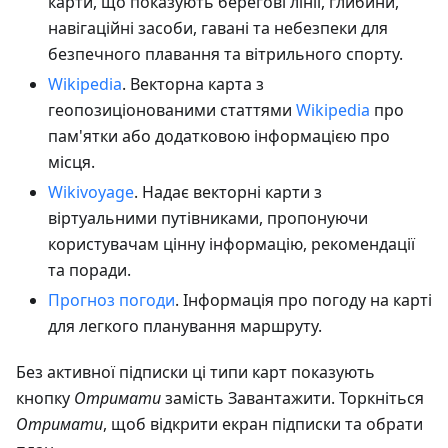
карти, що показують берегові лінії, глибини,
навігаційні засоби, гавані та небезпеки для
безпечного плавання та вітрильного спорту.
Wikipedia
. Векторна карта з
геопозиціонованими статтями
Wikipedia
про
пам'ятки або додатковою інформацією про
місця.
Wikivoyage
. Надає векторні карти з
віртуальними путівниками, пропонуючи
користувачам цінну інформацію, рекомендації
та поради.
Прогноз погоди
. Інформація про погоду на карті
для легкого планування маршруту.
Без активної підписки ці типи карт показують
кнопку
Отримати
замість Завантажити. Торкніться
Отримати
, щоб відкрити екран підписки та обрати