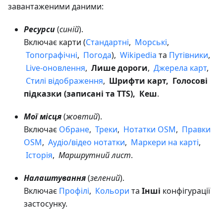
завантаженими даними:
Ресурси
(
синій
).
Включає карти (
Стандартні
,
Морські
,
Топографічні
,
Погода
),
Wikipedia
та
Путівники
,
Live-оновлення
,
Лише дороги
,
Джерела карт
,
Стилі відображення
,
Шрифти карт, Голосові
підказки (записані та TTS), Кеш
.
Мої місця
(
жовтий
).
Включає
Обране
,
Треки
,
Нотатки OSM
,
Правки
OSM
,
Аудіо/відео нотатки
,
Маркери на карті
,
Історія
,
Маршрутний лист
.
Налаштування
(
зелений
).
Включає
Профілі
,
Кольори
та
Інші
конфігурації
застосунку.