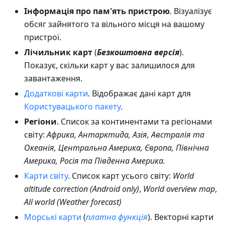
Інформація про пам'ять пристрою
. Візуалізує
обсяг зайнятого та вільного місця на вашому
пристрої.
Лічильник карт
(
Безкоштовна версія
).
Показує, скільки карт у вас залишилося для
завантаження.
Додаткові карти
. Відображає дані карт для
Користувацького пакету
.
Регіони
. Список за континентами та регіонами
світу:
Африка, Антарктида, Азія, Австралія та
Океанія, Центральна Америка, Європа, Північна
Америка, Росія та Південна Америка.
Карти світу
. Список карт усього світу:
World
altitude correction (Android only)
,
World overview map
,
All world (Weather forecast)
Морські карти
(
платна функція
). Векторні карти