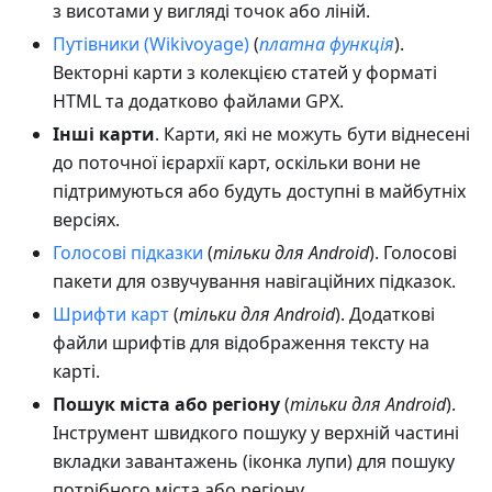
з висотами у вигляді точок або ліній.
Путівники (Wikivoyage)
(
платна функція
).
Векторні карти з колекцією статей у форматі
HTML та додатково файлами GPX.
Інші карти
. Карти, які не можуть бути віднесені
до поточної ієрархії карт, оскільки вони не
підтримуються або будуть доступні в майбутніх
версіях.
Голосові підказки
(
тільки для Android
). Голосові
пакети для озвучування навігаційних підказок.
Шрифти карт
(
тільки для Android
). Додаткові
файли шрифтів для відображення тексту на
карті.
Пошук міста або регіону
(
тільки для Android
).
Інструмент швидкого пошуку у верхній частині
вкладки завантажень (іконка лупи) для пошуку
потрібного міста або регіону.