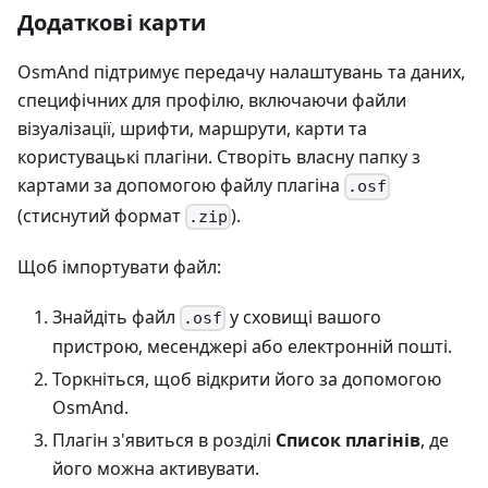
Додаткові карти
OsmAnd підтримує передачу налаштувань та даних,
специфічних для профілю, включаючи файли
візуалізації, шрифти, маршрути, карти та
користувацькі плагіни. Створіть власну папку з
картами за допомогою файлу плагіна
.osf
(стиснутий формат
).
.zip
Щоб імпортувати файл:
Знайдіть файл
у сховищі вашого
.osf
пристрою, месенджері або електронній пошті.
Торкніться, щоб відкрити його за допомогою
OsmAnd.
Плагін з'явиться в розділі
Список плагінів
, де
його можна активувати.