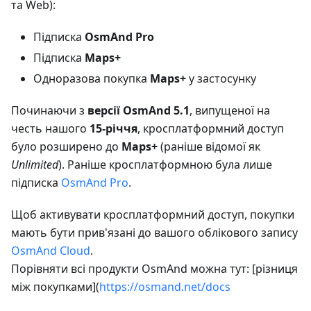
та Web):
Підписка
OsmAnd Pro
Підписка
Maps+
Одноразова покупка
Maps+
у застосунку
Починаючи з
версії OsmAnd 5.1
, випущеної на
честь нашого
15-річчя
, кросплатформний доступ
було розширено до
Maps+
(раніше відомої як
Unlimited
). Раніше кросплатформною була лише
підписка
OsmAnd Pro
.
Щоб активувати кросплатформний доступ, покупки
мають бути прив'язані до вашого облікового запису
OsmAnd Cloud
.
Порівняти всі продукти OsmAnd можна тут: [різниця
між покупками](
https://osmand.net/docs