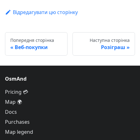
Відредагувати цю сторінку
Попередня сторінка
Наступна сторінка
Веб-покупки
Розіграш
OsmAnd
Pricing 💳
Map 🌍
Docs
Purchases
Map legend