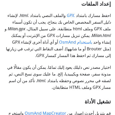
إعداد الملفات
احفظ مسارك بامتداد
.GPX
والملف النصي بامتداد
.html
. لإنشاء
دليل السفر
المخصص الخاص بك بنجاح، يجب أن تكون أسماء
ملف GPX وملف html متطابقة. على سبيل المثال،
Milan.gpx
و
Milan.html
. يمكن تنزيل مسارات GPX من الإنترنت أو يمكنك
إنشاء واحد
باستخدام OsmAnd
أو أي أداة أخرى لإنشاء GPX
(مثل Brouter أو ما شابهها). أضف النقاط التي ترغب في زيارتها
إلى مسارك ثم احفظ هذا المسار كمسار GPX.
اختيار مصدر نص دليلك يعود إليك تمامًا. يمكن أن يكون مقالًا في
مدونة سفر، صفحة ويكيبيديا، إلخ. ما عليك سوى نسخ النص، ثم
لصقه في محرر نصوص وحفظه بامتداد
.html
. تأكد من أن اسم
مسار GPX وملف HTML متطابقان.
تشغيل الأداة
قم بتنزيل أحدث إصدار من
OsmAnd MapCreator
واستخرج