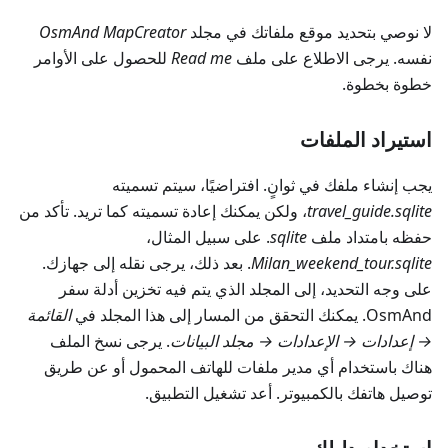
لا نوصي بتحديد موقع ملفاتك في مجلد
OsmAnd MapCreator
نفسه. يرجى الاطلاع على ملف
Read me
للحصول على الأوامر
خطوة بخطوة.
استيراد الملفات
يجب إنشاء ملفك في ثوانٍ. افتراضيًا، سيتم تسميته
travel_guide.sqlite
، ولكن يمكنك إعادة تسميته كما تريد. تأكد من
حفظه بامتداد ملف
sqlite
. على سبيل المثال،
Milan_weekend_tour.sqlite
. بعد ذلك، يرجى نقله إلى جهازك.
على وجه التحديد، إلى المجلد الذي يتم فيه تخزين أدلة سفر
OsmAnd. يمكنك التحقق من المسار إلى هذا المجلد في
القائمة
→ إعدادات → الإعدادات → مجلد البيانات
. يرجى نسخ الملف
هناك باستخدام أي مدير ملفات للهاتف المحمول أو عن طريق
توصيل هاتفك بالكمبيوتر. أعد تشغيل التطبيق.