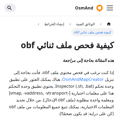
OsmAnd
الوثائق الفنية
إنشاء الخرائط
كيفية فحص ملف ثنائي obf
كيفية فحص ملف ثنائي obf
هذه المقالة بحاجة إلى مراجعة
إذا كنت ترغب في فحص محتوى ملف obf، فأنت بحاجة إلى
تنزيل
OsmAndMapCreator
. هناك يمكنك العثور على تطبيق
وحدة تحكم Inspector (.sh, .bat). يحتوي تطبيق وحدة التحكم
هذا على معلمات اختيارية [-vmap, -vaddress, -vtransport]
ومعلمة واحدة مطلوبة (ملف obf الإدخال). من خلال تحديد
المعلمات الاختيارية، يمكنك تتبع جميع المعلومات من ملف obf
(كن على دراية: قد يكون ضخمًا!).