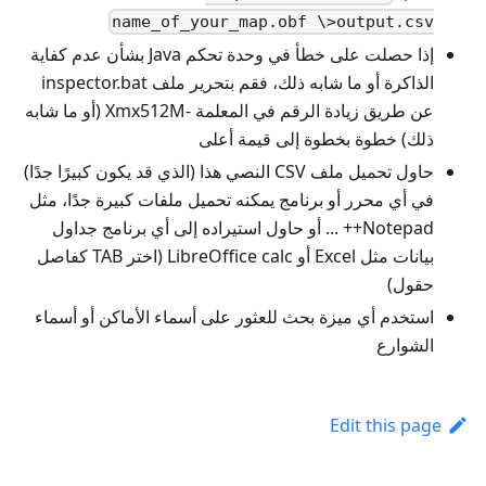
name_of_your_map.obf \>output.csv
إذا حصلت على خطأ في وحدة تحكم Java بشأن عدم كفاية
الذاكرة أو ما شابه ذلك، فقم بتحرير ملف inspector.bat
عن طريق زيادة الرقم في المعلمة -Xmx512M (أو ما شابه
ذلك) خطوة بخطوة إلى قيمة أعلى
حاول تحميل ملف CSV النصي هذا (الذي قد يكون كبيرًا جدًا)
في أي محرر أو برنامج يمكنه تحميل ملفات كبيرة جدًا، مثل
Notepad++ ... أو حاول استيراده إلى أي برنامج جداول
بيانات مثل Excel أو LibreOffice calc (اختر TAB كفاصل
حقول)
استخدم أي ميزة بحث للعثور على أسماء الأماكن أو أسماء
الشوارع
Edit this page