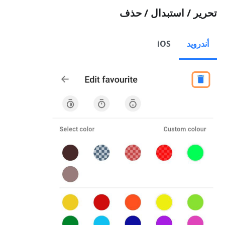
تحرير / استبدال / حذف
أندرويد
iOS