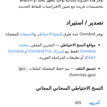
توفر هذه المرونة إمكانية توحيد مظهر مجلد أو الاحتفاظ
بتخصيصات فريدة مع تعيين الافتراضيات للنقاط الجديدة.
تصدير / استيراد
يوفر OsmAnd عدة طرق
للنسخ الاحتياطي
و
الاستعادة
للمفضلة:
مواقع النسخ الاحتياطي
— التخزين المحلي،
سحابة
OsmAnd
(فقط مع
اشتراك OsmAnd Pro أو OsmAnd
Start
)، أو تطبيقات المراسلة الفورية.
تنسيق الملف
— يتم حفظ المفضلة كملفات
.gpx
(favorites.gpx).
النسخ الاحتياطي السحابي المجاني
أندرويد
iOS