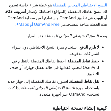
النسخ الاحتياطي المجاني للمفضلة
هو خطة شراء خاصة تسمح
لك بنسخ نقاطك المفضلة (المواقع) احتياطيًا لإصدار
أندرويد، iOS
،
أو
الويب
في تطبيق OsmAnd واستعادتها من سحابة OsmAnd.
هذه الخطة متاحة لمستخدمي
OsmAnd Free أو Maps+
.
يقدم
النسخ الاحتياطي المجاني للمفضلة
هذه المزايا:
لا يلزم الدفع
. استخدم ميزة النسخ الاحتياطي دون شراء
اشتراكات مدفوعة.
حفظ نقاط المفضلة
. احفظ نقاطك المفضلة بانتظام في
OsmAnd لتجنب فقدانها في حالة تعطل جهازك أو حذف
التطبيق.
نقل نقاط المفضلة
. استورد نقاطك المفضلة إلى جهاز جديد
باستخدام ميزة
النسخ الاحتياطي المجاني للمفضلة
إذا كنت
تستخدم OsmAnd عبر أجهزة متعددة.
كيفية إنشاء نسخة احتياطية