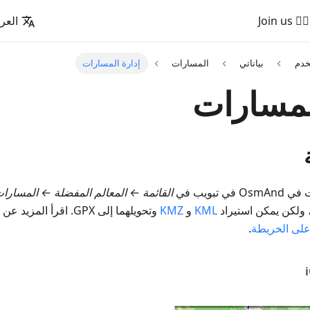
🚵‍♂️ Join us
العرب
خدم
بياناتي
المسارات
إدارة المسارات
لمسارات
تبويب في
القائمة
←
المعالم المفضلة
←
المسارا
 ولكن يمكن استيراد
KML
و
KMZ
وتحويلهما إلى GPX. اقرأ
على الخريطة
.