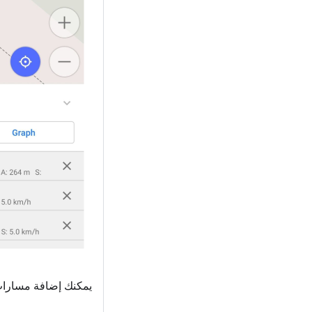
يمكنك إضافة مسارات في OsmAnd بالطر