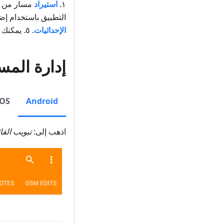
١.
استيراد
مسار من مصدر خارجي. ٢. إنش
التطبيق باستخدام إض
الإحداثيات
. ٥. يمكنك أيضًا إضافة
إدارة المس
iOS
Android
اذهب إلى:
تبويب
القا