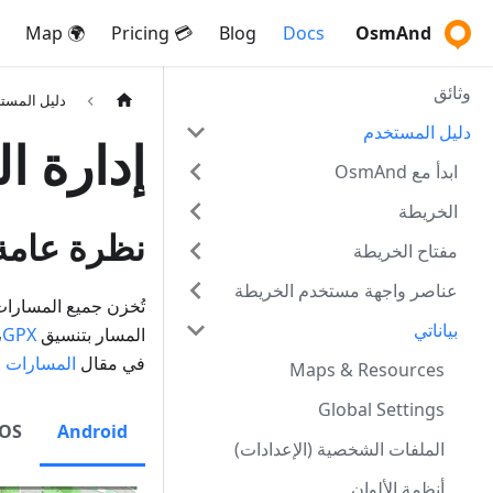
🌍 Map
💳 Pricing
Blog
Docs
OsmAnd
وثائق
دليل المست
دليل المستخدم
إدارة ا
ابدأ مع OsmAnd
الخريطة
نظرة عامة
مفتاح الخريطة
عناصر واجهة مستخدم الخريطة
تُخزن جميع المسارات في OsmAnd في 
بياناتي
المسار بتنسيق
GPX
،
في مقال
المسارات 
Maps & Resources
Global Settings
iOS
Android
الملفات الشخصية (الإعدادات)
أنظمة الألوان