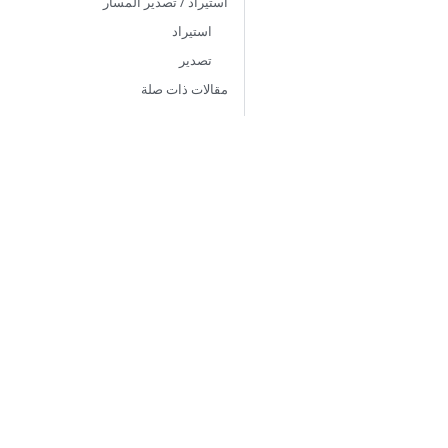
استيراد / تصدير المسار
استيراد
تصدير
مقالات ذات صلة