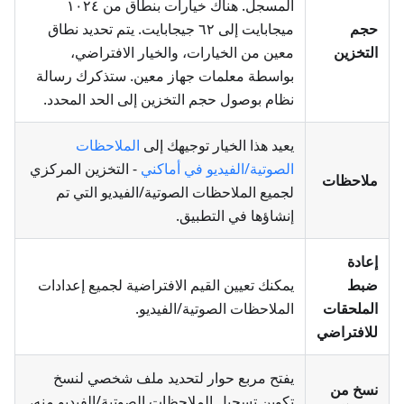
المسجل. هناك خيارات بنطاق من ١٠٢٤
حجم
ميجابايت إلى ٦٢ جيجابايت. يتم تحديد نطاق
التخزين
معين من الخيارات، والخيار الافتراضي،
بواسطة معلمات جهاز معين. ستذكرك رسالة
نظام بوصول حجم التخزين إلى الحد المحدد.
يعيد هذا الخيار توجيهك إلى
الملاحظات
الصوتية/الفيديو في أماكني
- التخزين المركزي
ملاحظات
لجميع الملاحظات الصوتية/الفيديو التي تم
إنشاؤها في التطبيق.
إعادة
ضبط
يمكنك تعيين القيم الافتراضية لجميع إعدادات
الملحقات
الملاحظات الصوتية/الفيديو.
للافتراضي
يفتح مربع حوار لتحديد ملف شخصي لنسخ
نسخ من
تكوين تسجيل الملاحظات الصوتية/الفيديو منه،