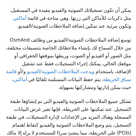
يمكن أن تكون تسجيلاتك الصوتية والفيديو مفيدة في المستقبل،
مثل ذكريات للأماكن التي زرتها. وهي متاحة في قائمة
أماكني
وتكون مرئية عند تمكين إضافة الملاحظات الصوتية/الفيديو.
توسع إضافة الملاحظات الصوتية/الفيديو من وظائف OsmAnd
من خلال السماح لك بإنشاء ملاحظاتك الخاصة بتنسيقات مختلفة،
مثل الصور أو الفيديو أو الصوت، وربطها بموقعها الجغرافي أو
موقعك الحالي. يمكنك إجراء التسجيلات فقط عند تشغيل
الإضافة، باستخدام
ويدجت الملاحظات الصوتية/الفيديو
و/أو
قائمة
سياق الخريطة
. يتم حفظ البيانات المستلمة تلقائيًا في
أماكني
،
حيث يمكن إدارتها ومشاركتها بسهولة.
تشكل جميع الملاحظات الصوتية والفيديو التي تم إنشاؤها طبقة
التسجيل. عند تمكينها على الخريطة، فإنها تغير عرض البيانات
المسجلة وهناك المزيد من الإعدادات لإدارة التسجيلات. في طبقة
التسجيل، يتم وضع الملاحظات الصوتية والفيديو كنقاط اهتمام
(POIs) على الخريطة، مما ينشئ سردًا للمستخدم لا يراه إلا مالك